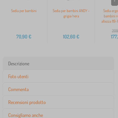
>
Sedia per bambini
Sedia per bambini ANDY -
Sedia erg
grigia/nera
bambini re
altezza 119-
209
70,90
€
102,60
€
177
Descrizione
Foto utenti
Commenta
Recensioni prodotto
Consigliamo anche