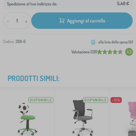
5,40 €
Spedizione al tuo indirizzo da:
-
+
Aggiungi al carrello
Codice:
388-0
alla lista della spesa (
0
)
Valutazione (39)
4.3
PRODOTTI SIMILI:
DISPONIBILE
DISPONIBILE
-15%