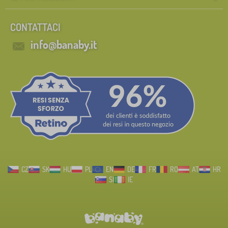
CONTATTACI
info@banaby.it
CZ
SK
HU
PL
EN
DE
FR
RO
AT
HR
SI
IE