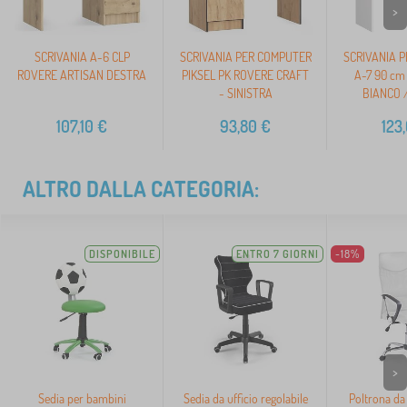
>
SCRIVANIA A-6 CLP
SCRIVANIA PER COMPUTER
SCRIVANIA 
ROVERE ARTISAN DESTRA
PIKSEL PK ROVERE CRAFT
A-7 90 cm
- SINISTRA
BIANCO 
107,10
€
93,80
€
123
ALTRO DALLA CATEGORIA:
DISPONIBILE
ENTRO 7 GIORNI
-18%
>
Sedia per bambini
Sedia da ufficio regolabile
Poltrona da 