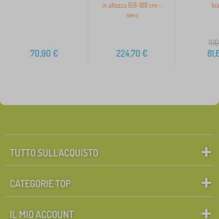
in altezza 159-188 cm -
bi
nero
100
70,90
€
224,70
€
81,
TUTTO SULL’ACQUISTO
CATEGORIE TOP
IL MIO ACCOUNT