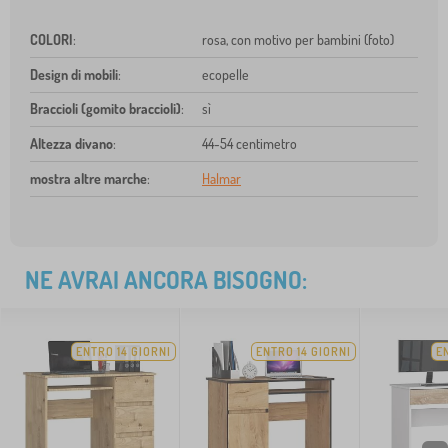
COLORI
:
rosa, con motivo per bambini (foto)
Design di mobili
:
ecopelle
Braccioli (gomito braccioli)
:
sì
Altezza divano
:
44-54 centimetro
mostra altre marche
:
Halmar
NE AVRAI ANCORA BISOGNO:
ENTRO 14 GIORNI
ENTRO 14 GIORNI
E