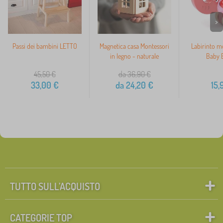
>
Passi dei bambini LETTO
Magnetica casa Montessori
Labirinto mo
in legno - naturale
Baby E
45,50
€
da 36,90
€
33,00
€
da
24,20
€
15,
TUTTO SULL’ACQUISTO
CATEGORIE TOP