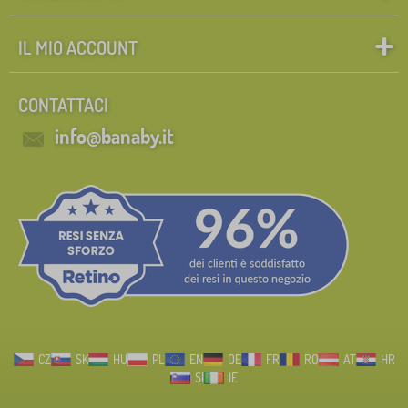
IL MIO ACCOUNT
CONTATTACI
info@banaby.it
CZ
SK
HU
PL
EN
DE
FR
RO
AT
HR
SI
IE