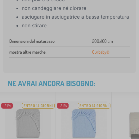
non candeggiare né clorare
asciugare in asciugatrice a bassa temperatura
non stirare
Dimensioni del materasso
:
200x160 cm
mostra altre marche
:
Ourbaby®
NE AVRAI ANCORA BISOGNO:
-21%
ENTRO 14 GIORNI
-21%
ENTRO 14 GIORNI