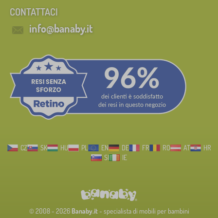
CONTATTACI
info@banaby.it
CZ
SK
HU
PL
EN
DE
FR
RO
AT
HR
SI
IE
© 2008 - 2026
Banaby.it
- specialista di mobili per bambini