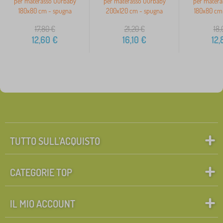
per materasso Ourbaby
per materasso Ourbaby
per matera
180x80 cm - spugna
200x120 cm - spugna
180x80 cm 
17,80
€
21,20
€
18,
12,60
€
16,10
€
12,
TUTTO SULL’ACQUISTO
CATEGORIE TOP
IL MIO ACCOUNT