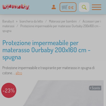
0 €
Banaby.it
»
biancheria da letto
/
Materassi per bambini
/
Accessori per i
materassi
/
Protezione impermeabile per materasso Ourbaby 200x160 cm -
spugna
Protezione impermeabile per
materasso Ourbaby 200x160 cm -
spugna
Protezione impermeabile e traspirante per materasso in spugna di
cotone. ..
altro
Sconto
-23%