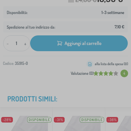
1-3 settimane
7,10 €
Spedizione al tuo indirizzo da:
-
+
Aggiungi al carrello
Codice:
35915-0
alla lista della spesa (
0
)
Valutazione (0)
4
PRODOTTI SIMILI:
-28%
DISPONIBILE
-31%
DISPONIBILE
-36%