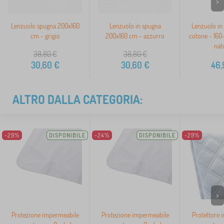
>
Lenzuolo spugna 200x160
Lenzuolo in spugna
Lenzuolo in 
cm - grigio
200x160 cm - azzurro
cotone - 160
nat
38,80
€
38,80
€
30,60
€
30,60
€
46,
ALTRO DALLA CATEGORIA:
-29%
DISPONIBILE
-24%
DISPONIBILE
-29%
>
Protezione impermeabile
Protezione impermeabile
Protettore 