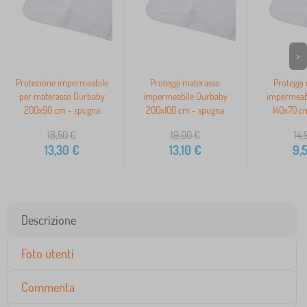
>
Protezione impermeabile
Proteggi materasso
Proteggi
per materasso Ourbaby
impermeabile Ourbaby
impermeab
200x90 cm - spugna
200x100 cm - spugna
140x70 c
18,50
€
19,00
€
14,
13,30
€
13,10
€
9,
Descrizione
Foto utenti
Commenta