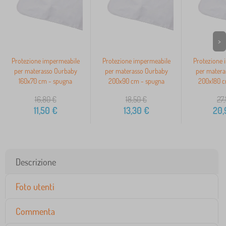
>
Protezione impermeabile
Protezione impermeabile
Protezione 
per materasso Ourbaby
per materasso Ourbaby
per matera
160x70 cm - spugna
200x90 cm - spugna
200x180 c
16,80
€
18,50
€
27,
11,50
€
13,30
€
20,
Descrizione
Foto utenti
Commenta