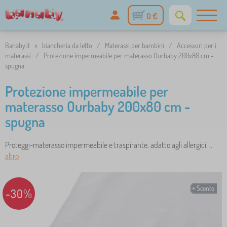
0 €
Banaby.it
»
biancheria da letto
/
Materassi per bambini
/
Accessori per i
materassi
/
Protezione impermeabile per materasso Ourbaby 200x80 cm -
spugna
Protezione impermeabile per
materasso Ourbaby 200x80 cm -
spugna
Proteggi-materasso impermeabile e traspirante, adatto agli allergici. ..
altro
Sconto
-30%