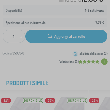
1-3 settimane
7,70 €
Spedizione al tuo indirizzo da:
-
+
Aggiungi al carrello
Codice:
35909-0
alla lista della spesa (
0
)
Valutazione (2)
5
PRODOTTI SIMILI:
-32%
DISPONIBILE
-28%
DISPONIBILE
-23%