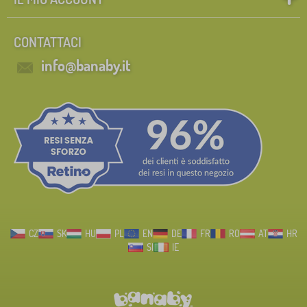
CONTATTACI
info@banaby.it
CZ
SK
HU
PL
EN
DE
FR
RO
AT
HR
SI
IE