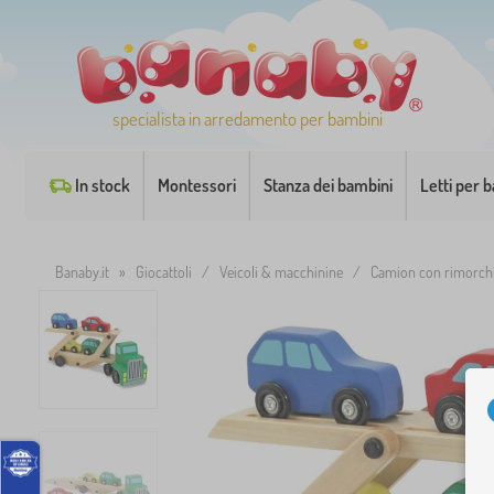
specialista in arredamento per bambini
In stock
Montessori
Stanza dei bambini
Letti per 
Banaby.it
»
Giocattoli
/
Veicoli & macchinine
/
Camion con rimorch