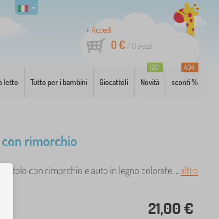
Accedi
0 €
/
0
pezzi
120
404
a letto
Tutto per i bambini
Giocattoli
Novità
sconti %
con rimorchio
attolo con rimorchio e auto in legno colorate. ..
altro
21,00 €