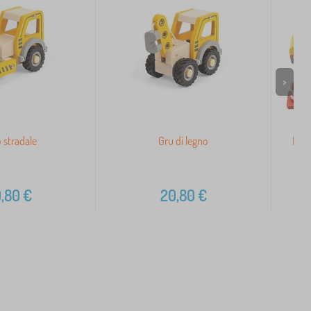
>
o stradale
Gru di legno
Le T
,80
€
20,80
€