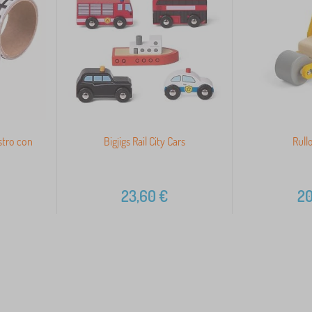
stro con
Bigjigs Rail City Cars
Rull
23,60
€
20