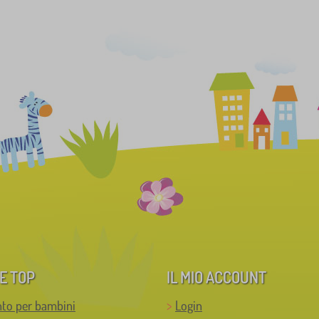
E TOP
IL MIO ACCOUNT
to per bambini
Login