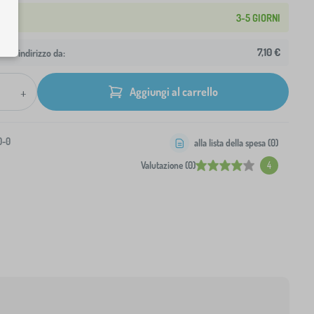
3-5 GIORNI
7,10 €
 tuo indirizzo da:
+
Aggiungi al carrello
0-0
alla lista della spesa (
0
)
Valutazione (0)
4