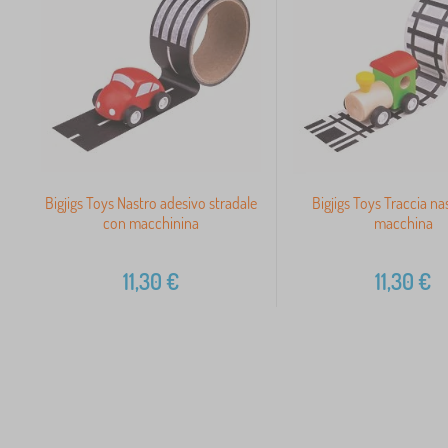
Bigjigs Toys Nastro adesivo stradale
Bigjigs Toys Traccia na
con macchinina
macchina
11,30
€
11,30
€