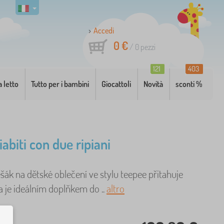
Accedi
0 €
/
0
pezzi
121
403
a letto
Tutto per i bambini
Giocattoli
Novità
sconti %
abiti con due ripiani
ák na dětské oblečení ve stylu teepee přitahuje
a je ideálním doplňkem do ..
altro