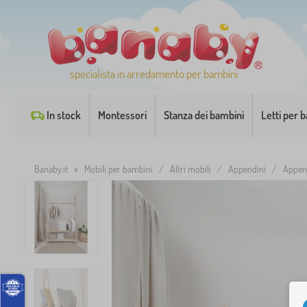
specialista in arredamento per bambini
In stock
Montessori
Stanza dei bambini
Letti per 
Banaby.it
»
Mobili per bambini
/
Altri mobili
/
Appendini
/
Append