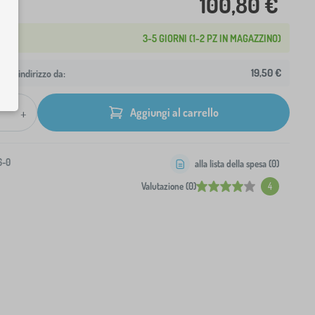
100,80 €
3-5 GIORNI (1-2 PZ IN MAGAZZINO)
19,50 €
 tuo indirizzo da:
+
Aggiungi al carrello
6-0
alla lista della spesa (
0
)
Valutazione (0)
4