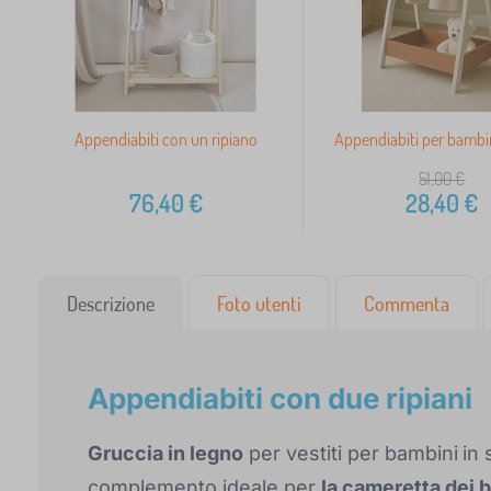
Appendiabiti con un ripiano
Appendiabiti per bambin
51,00
€
76,40
€
28,40
€
Descrizione
Foto utenti
Commenta
Appendiabiti con due ripiani
Gruccia in legno
per vestiti per bambini
in 
complemento ideale per
la cameretta dei 