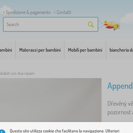
Spedizione & pagamento
Contatti
bambini
Materassi per bambini
Mobili per bambini
biancheria d
iabiti con due ripiani
Appendi
Dřevěný věš
pozornost 
Questo sito utilizza cookie che facilitano la navigazione. Ulteriori