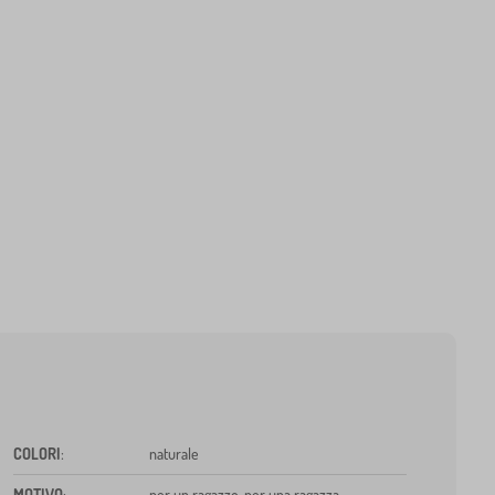
COLORI
:
naturale
MOTIVO
:
per un ragazzo, per una ragazza