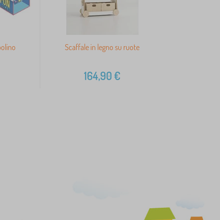
polino
Scaffale in legno su ruote
164,90
€