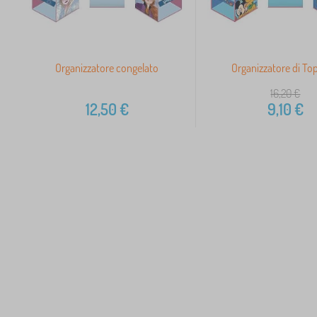
Organizzatore congelato
Organizzatore di To
16,20
€
12,50
€
9,10
€