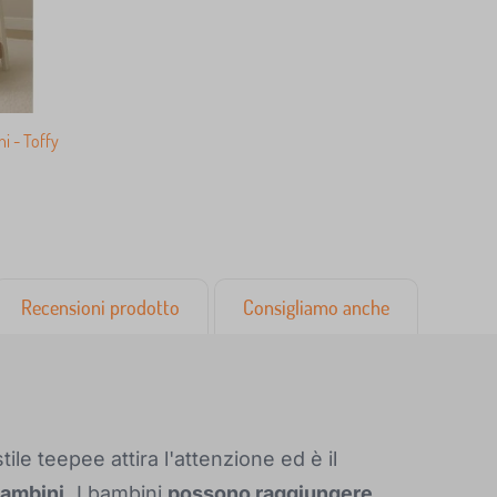
i - Toffy
Recensioni prodotto
Consigliamo anche
stile teepee attira l'attenzione ed è il
bambini.
I bambini
possono raggiungere