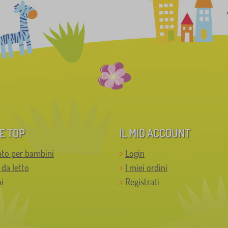
E TOP
IL MIO ACCOUNT
to per bambini
Login
 da letto
I miei ordini
i
Registrati