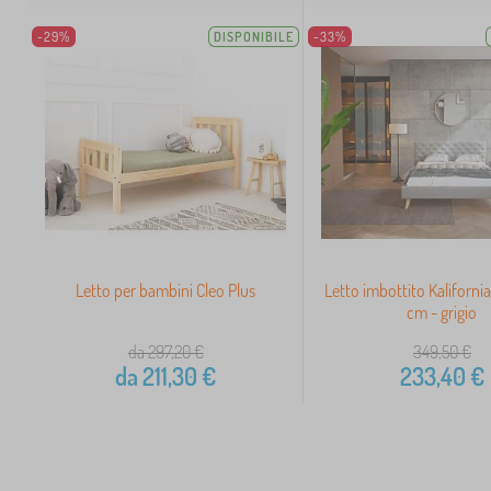
-29%
DISPONIBILE
-33%
Letto per bambini Cleo Plus
Letto imbottito Kaliforni
cm - grigio
da 297,20
€
349,50
€
da
211,30
€
233,40
€