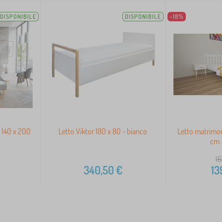
DISPONIBILE
DISPONIBILE
-18%
a 140 x 200
Letto Viktor 180 x 80 - bianco
Letto matrimon
cm 
16
340,50
€
13