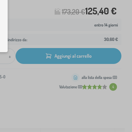
125,40 €
173,20 €
entro 14 giorni
30,60 €
 tuo indirizzo da:
+
Aggiungi al carrello
5-0
alla lista della spesa (
0
)
Valutazione (0)
4