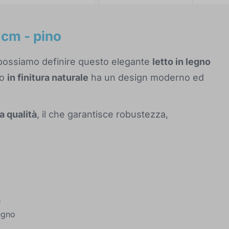
 cm - pino
ì possiamo definire questo elegante
letto in legno
to
in finitura naturale
ha un design moderno ed
ta qualità
, il che garantisce robustezza,
à
egno