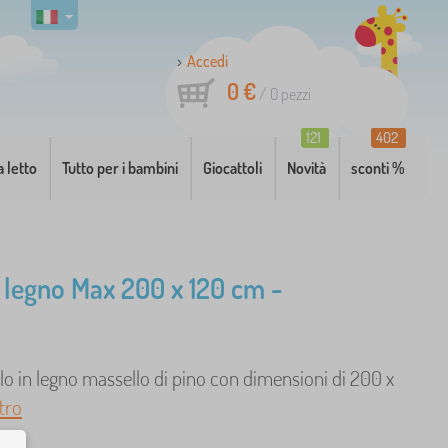
Accedi
0 €
/
0
pezzi
121
402
a letto
Tutto per i bambini
Giocattoli
Novità
sconti %
n legno Max 200 x 120 cm -
lo in legno massello di pino con dimensioni di 200 x
ltro