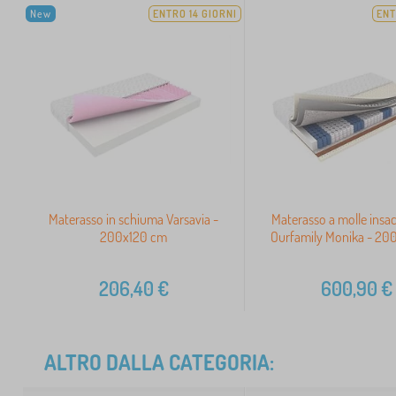
New
ENTRO 14 GIORNI
ENT
Materasso in schiuma Varsavia -
Materasso a molle insa
200x120 cm
Ourfamily Monika - 20
206,40
€
600,90
€
ALTRO DALLA CATEGORIA: