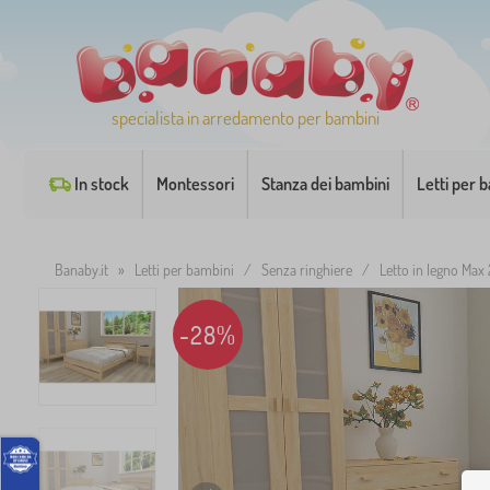
specialista in arredamento per bambini
In stock
Montessori
Stanza dei bambini
Letti per 
Banaby.it
»
Letti per bambini
/
Senza ringhiere
/
Letto in legno Max
-28%