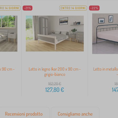
RO 14 GIORNI
-21%
ENTRO 14 GIORNI
-22%
x 90 cm -
Letto in legno Ikar 200 x 90 cm -
Letto in metal
grigio-bianco
-
162,20
€
18
127,80
€
14
Recensioni prodotto
Consigliamo anche