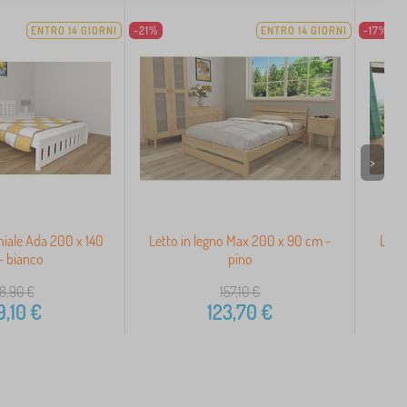
ENTRO 14 GIORNI
-21%
ENTRO 14 GIORNI
-17%
>
iale Ada 200 x 140
Letto in legno Max 200 x 90 cm -
Lett
- bianco
pino
8,90
€
157,10
€
9,10
€
123,70
€