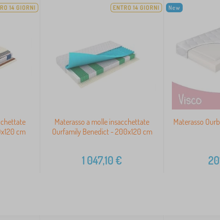
RO 14 GIORNI
ENTRO 14 GIORNI
New
cchettate
Materasso a molle insacchettate
Materasso Our
0x120 cm
Ourfamily Benedict - 200x120 cm
1 047,10
€
20