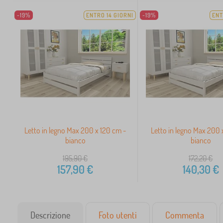
-19%
ENTRO 14 GIORNI
-19%
ENT
Letto in legno Max 200 x 120 cm -
Letto in legno Max 200 
bianco
bianco
195,90
€
172,20
€
157,90
€
140,30
€
Descrizione
Foto utenti
Commenta