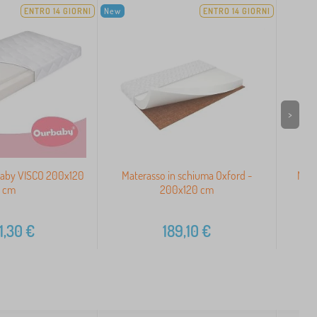
ENTRO 14 GIORNI
New
ENTRO 14 GIORNI
>
baby VISCO 200x120
Materasso in schiuma Oxford -
Mate
cm
200x120 cm
Ou
1,30
€
189,10
€