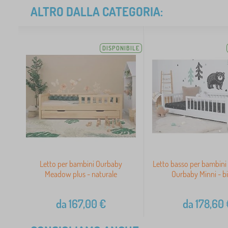
ALTRO DALLA CATEGORIA:
DISPONIBILE
Letto per bambini Ourbaby
Letto basso per bambini
Meadow plus - naturale
Ourbaby Minni - b
da
167,00
€
da
178,60