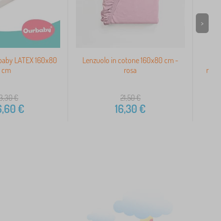
>
baby LATEX 160x80
Lenzuolo in cotone 160x80 cm -
Pr
cm
rosa
mate
3,30
€
21,50
€
6,60
€
16,30
€