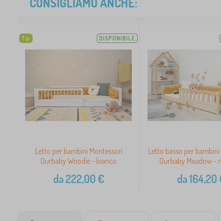
CONSIGLIAMO ANCHE:
Tip
DISPONIBILE
Letto per bambini Montessori
Letto basso per bambini
Ourbaby Woodie - bianco
Ourbaby Meadow - n
da
222,00
€
da
164,20