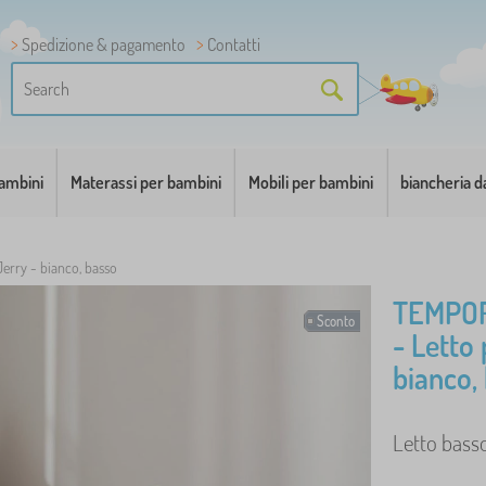
Spedizione & pagamento
Contatti
bambini
Materassi per bambini
Mobili per bambini
biancheria d
Jerry - bianco, basso
TEMPO
Sconto
- Letto
bianco,
Letto basso