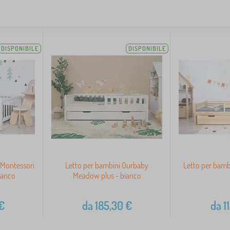
DISPONIBILE
DISPONIBILE
 Montessori
Letto per bambini Ourbaby
Letto per bambi
ianco
Meadow plus - bianco
€
da
185,30
€
da
1