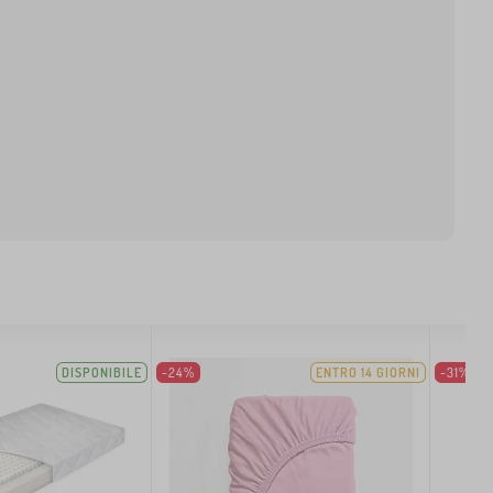
DISPONIBILE
-24%
ENTRO 14 GIORNI
-31%