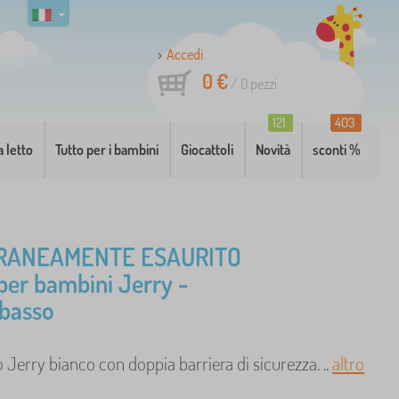
Accedi
0 €
/
0
pezzi
121
403
a letto
Tutto per i bambini
Giocattoli
Novità
sconti %
RANEAMENTE ESAURITO
 per bambini Jerry -
 basso
 Jerry bianco con doppia barriera di sicurezza. ..
altro