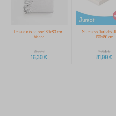
Lenzuolo in cotone 160x80 cm -
Materasso Ourbaby J
bianco
160x80 cm
21,50
€
110,50
€
16,30
€
81,00
€