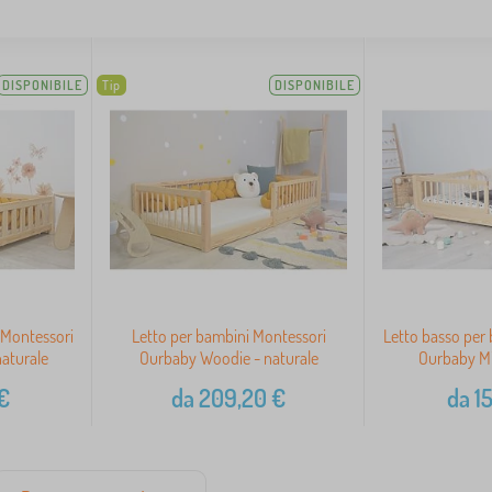
DISPONIBILE
Tip
DISPONIBILE
 Montessori
Letto per bambini Montessori
Letto basso per
aturale
Ourbaby Woodie - naturale
Ourbaby Mi
€
da
209,20
€
da
1