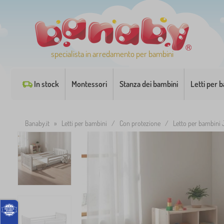
specialista in arredamento per bambini
In stock
Montessori
Stanza dei bambini
Letti per 
Banaby.it
»
Letti per bambini
/
Con protezione
/
Letto per bambini 