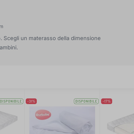
cm
to. Scegli un materasso della dimensione
bambini.
DISPONIBILE
-31%
DISPONIBILE
-17%