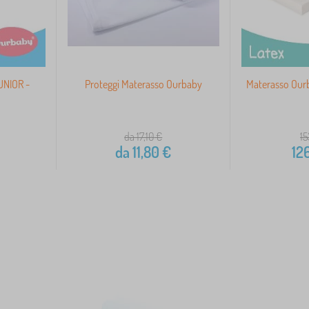
UNIOR -
Proteggi Materasso Ourbaby
Materasso Our
da 17,10
€
15
da
11,80
€
12