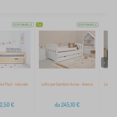
DISPONIBILE
Tip
DISPONIBILE
>
ni Paul - naturale
Letto per bambini Acrea - bianco
Letto b
Ou
12,50
€
da
245,10
€