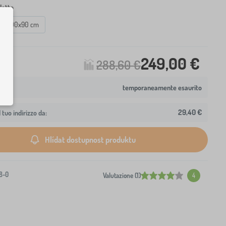
letto
200x90 cm
249,00 €
288,60 €
temporaneamente esaurito
29,40 €
 tuo indirizzo da:
Hlídat dostupnost produktu
8-0
Valutazione (1)
4