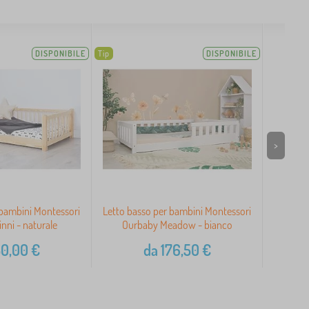
DISPONIBILE
Tip
DISPONIBILE
>
 bambini Montessori
Letto basso per bambini Montessori
Tapp
nni - naturale
Ourbaby Meadow - bianco
50,00
€
da
176,50
€