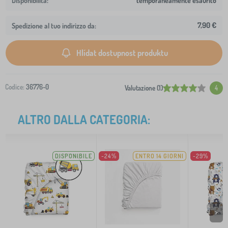
temporaneamente esaurito
7,90 €
Spedizione al tuo indirizzo da:
Hlídat dostupnost produktu
Codice:
36776-0
Valutazione (1)
4
ALTRO DALLA CATEGORIA:
DISPONIBILE
-24%
ENTRO 14 GIORNI
-29%
>