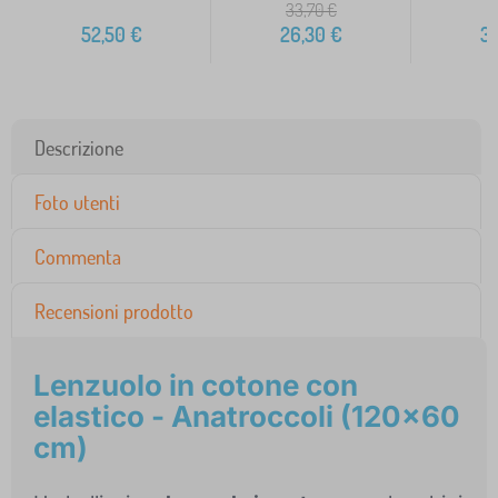
33,70
€
52,50
€
26,30
€
3
Descrizione
Foto utenti
Commenta
Recensioni prodotto
Lenzuolo in cotone con
elastico - Anatroccoli (120x60
cm)