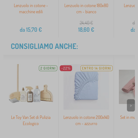
Lenzuolo in cotone -
Lenzuolo in cotone 180x80
Lenzuol
macchine edili
cm - bianco
O
24,40
€
da 
da
15,70
€
18,60
€
da
CONSIGLIAMO ANCHE:
2 GIORNI
-22%
ENTRO 14 GIORNI
>
Le Toy Van Set di Pulizia
Lenzuolo in cotone 200x140
Set in mus
Ecologico
cm - azzurro