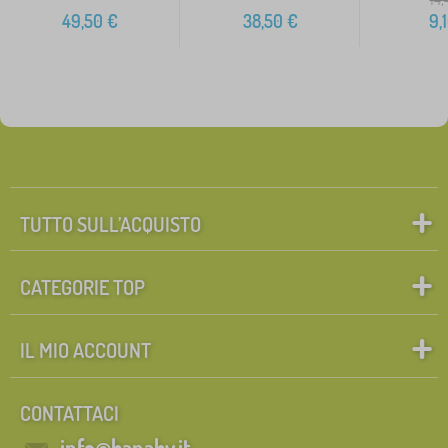
49,50
€
38,50
€
9,
TUTTO SULL’ACQUISTO
CATEGORIE TOP
IL MIO ACCOUNT
CONTATTACI
info@banaby.it