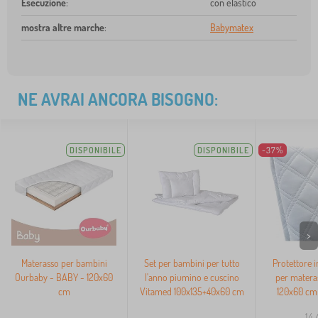
Esecuzione
:
con elastico
mostra altre marche
:
Babymatex
NE AVRAI ANCORA BISOGNO:
DISPONIBILE
DISPONIBILE
-37%
>
Materasso per bambini
Set per bambini per tutto
Protettore 
Ourbaby - BABY - 120x60
l'anno piumino e cuscino
per matera
cm
Vitamed 100x135+40x60 cm
120x60 cm 
14,