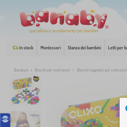
specialista in arredamento per bambini
In stock
Montessori
Stanza dei bambini
Letti per 
Banaby.it
»
Blocchi per costruzioni
/
Blocchi magnetici per costruzion