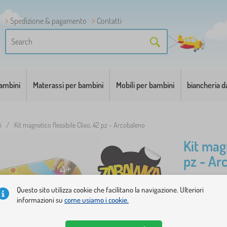
Spedizione & pagamento
Contatti
bambini
Materassi per bambini
Mobili per bambini
biancheria d
i
/
Kit magnetico flessibile Clixo, 42 pz - Arcobaleno
Kit magn
pz - Ar
Lascia corr
Questo sito utilizza cookie che facilitano la navigazione. Ulteriori
informazioni su
come usiamo i cookie.
magnetiche f