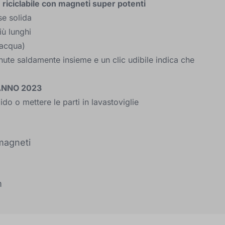
e riciclabile con magneti super potenti
se solida
iù lunghi
 acqua)
enute saldamente insieme e un clic udibile indica che
'ANNO 2023
do o mettere le parti in lavastoviglie
 magneti
m