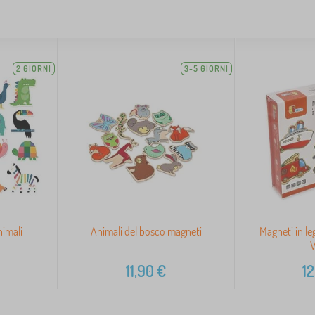
2 GIORNI
3-5 GIORNI
nimali
Animali del bosco magneti
Magneti in l
V
11,90
€
12