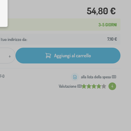
54,80 €
3-5 GIORNI
7,10 €
 tuo indirizzo da:
+
Aggiungi al carrello
7-0
alla lista della spesa (
0
)
Valutazione (0)
4