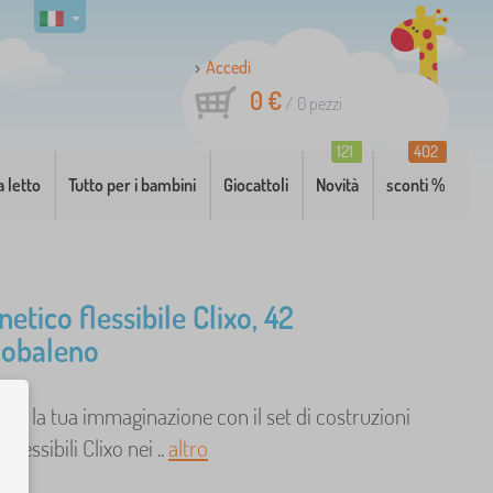
Accedi
0 €
/
0
pezzi
121
402
a letto
Tutto per i bambini
Giocattoli
Novità
sconti %
etico flessibile Clixo, 42
cobaleno
ere la tua immaginazione con il set di costruzioni
lessibili Clixo nei ..
altro