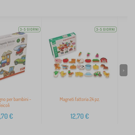
3-5 GIORNI
3-5 GIORNI
>
egno per bambini -
Magneti fattoria 24 pz.
Ma
eicoli
,70
€
12,70
€