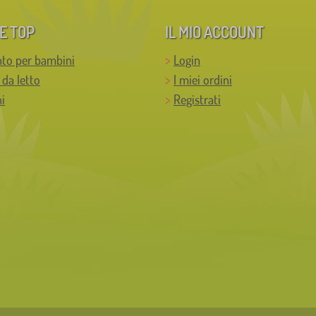
E TOP
IL MIO ACCOUNT
to per bambini
Login
 da letto
I miei ordini
i
Registrati