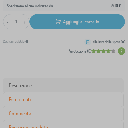
9,10 €
Spedizione al tuo indirizzo da:
-
+
Aggiungi al carrello
Codice:
38085-0
alla lista della spesa (
0
)
Valutazione (0)
4
Descrizione
Foto utenti
Commenta
Recensioni prodotto