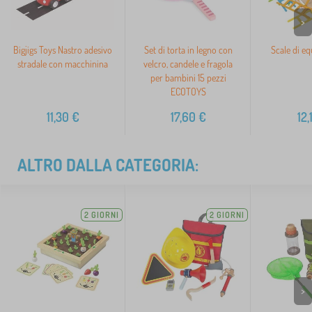
>
Bigjigs Toys Nastro adesivo
Set di torta in legno con
Scale di eq
stradale con macchinina
velcro, candele e fragola
per bambini 15 pezzi
ECOTOYS
11,30
€
17,60
€
12,
ALTRO DALLA CATEGORIA:
2 GIORNI
2 GIORNI
>