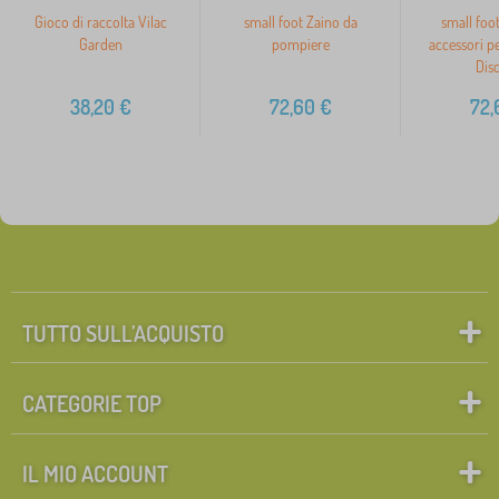
Gioco di raccolta Vilac
small foot Zaino da
small foo
Garden
pompiere
accessori pe
Dis
38,20
€
72,60
€
72,
TUTTO SULL’ACQUISTO
CATEGORIE TOP
IL MIO ACCOUNT