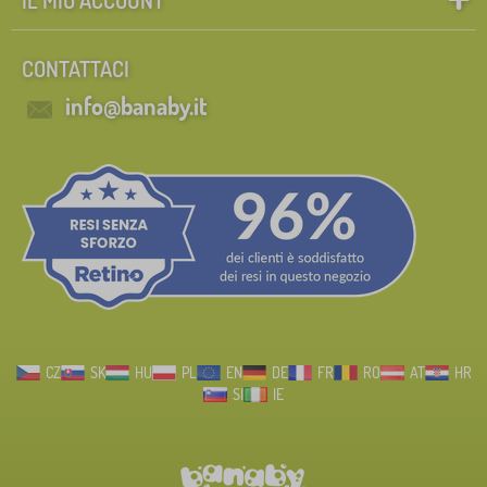
CONTATTACI
info@banaby.it
CZ
SK
HU
PL
EN
DE
FR
RO
AT
HR
SI
IE