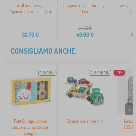
small foot Lavagna
Lavagna in legno Ourbaby -
Lavagna in 
Magnetica a Forma di Gatto
Eda
Cha
54,20
€
5
32,70
€
40,60
€
4
CONSIGLIAMO ANCHE:
2 GIORNI
3-5 GIORNI
-21%
>
Petit Collage Libro in
Camion con rimorchio
Lenzuo
tessuto a contrasto con
200x180
coniglio