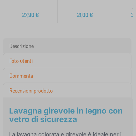
3
27,90
€
21,00
€
3
Descrizione
Foto utenti
Commenta
Recensioni prodotto
Lavagna girevole in legno con
vetro di sicurezza
La lavagna colorata e girevole è ideale per i