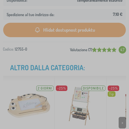
temporaneamente esaurito
7,10 €
Spedizione al tuo indirizzo da:
Hlídat dostupnost produktu
Codice:
12755-0
Valutazione (7)
4.7
ALTRO DALLA CATEGORIA:
2 GIORNI
-25%
DISPONIBILE
-25%
Tip
>