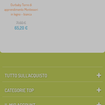
Ourbaby Torre di
apprendimento Montessori
in legno - bianca
71,60
€
65,20
€
TUTTO SULL’ACQUISTO
CATEGORIE TOP
IL MIO ACCOUNT