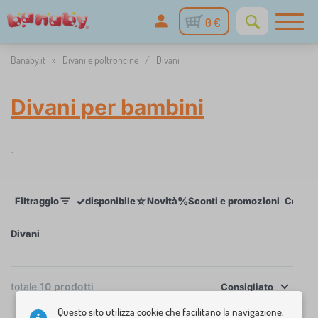
0 €
Banaby.it
»
Divani e poltroncine
/
Divani
Divani per bambini
.
✓
☆
%
Filtraggio
disponibile
Novità
Sconti e promozioni
Colori
Divani
×
FILTRAGGIO
totale
10
prodotti
Consigliato
Questo sito utilizza cookie che facilitano la navigazione.
Colori