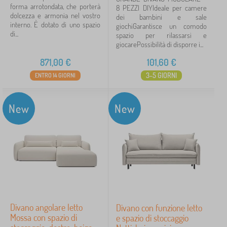
forma arrotondata, che porterà
8 PEZZI DIYIdeale per camere
dolcezza e armonia nel vostro
dei bambini e sale
interno. È dotato di uno spazio
giochiGarantisce un comodo
di...
spazio per rilassarsi e
giocarePossibilità di disporre i...
871,00
€
101,60
€
3-5 GIORNI
ENTRO 14 GIORNI
New
New
Divano angolare letto
Divano con funzione letto
Mossa con spazio di
e spazio di stoccaggio