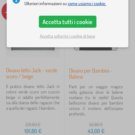
Ulteriori informazioni su
come usiamo i cookie.
-17%
-19%
vícebarevné
2
Accetta tutti i cookie
béžová
1
Tip
Accetta soltanto i cookie di base
verde
1
Motivo
Divano letto Jack - verde
Divano per Bambini -
per un ragazzo
2
scuro / beige
Balene
per una ragazza
1
Il pratico divano letto Jack in
Parti per un viaggio magico
colore verde scuro con cuscini
nella galassia, dove le balene
beige si adatta perfettamente
nuotano tra le stelle! Questo
Prezzo
sia alla stanza delle ragazze che
bellissimo divano per bambini
a quella dei ragazzi. I bambini...
unisce il mistero dell'oceano
43 €
1 288 €
profondo...
231,60
€
52,80
€
191,80
€
43,00
€
iltraggio