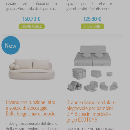
spazio per rilassarsi e
spazio per il relax e il
giocarePossibilità di disporre i...
giocoPossibilità di disporre i...
150,70
€
125,80
€
DISPONIBILE
3-5 GIORNI
New
Divano con funzione letto
Grande divano modulare
e spazio di stoccaggio
pieghevole per bambini
Bella beige chiaro, boucle
DIY 8 cuscini morbidi -
grigio ECOTOYS
Il design eccezionale del divano
Bella vi sorprenderà con la sua
GRANDE DIVANO MODULARE -