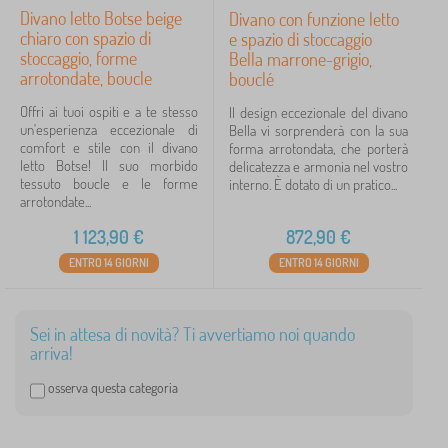
Divano letto Botse beige
Divano con funzione letto
chiaro con spazio di
e spazio di stoccaggio
stoccaggio, forme
Bella marrone-grigio,
arrotondate, boucle
bouclé
Offri ai tuoi ospiti e a te stesso
Il design eccezionale del divano
un'esperienza eccezionale di
Bella vi sorprenderà con la sua
comfort e stile con il divano
forma arrotondata, che porterà
letto Botse! Il suo morbido
delicatezza e armonia nel vostro
tessuto boucle e le forme
interno. È dotato di un pratico...
arrotondate...
1 123,90
€
872,90
€
ENTRO 14 GIORNI
ENTRO 14 GIORNI
Sei in attesa di novità? Ti avvertiamo noi quando
arriva!
osserva questa categoria