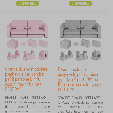
DISPONIBILE
DISPONIBILE
Cerca all'interno del filtro
Disponibilità
Tipo di offerta
Etichette
Annulla
FILTRAGGIO
Grande divano modulare
Divano modulare
pieghevole per bambini
pieghevole per bambini
per 2 persone DIY 10
grande a 2 posti DIY con
cuscini morbidi - rosa
10 cuscini morbidi - grigio
ECOTOYS
ECOTOYS
GRANDE DIVANO MODULARE -
GRANDE DIVANO MODULARE -
10 PEZZI DIYIdeale per camere
10 PEZZI DIYIdeale per camere
dei bambini e sale
dei bambini e sale
giochiGarantisce un comodo
giochiGarantisce un comodo