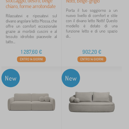
stoccaggio, destro, beige
Notti, beige-grigio
chiaro, forme arrotondate
Porta il tuo soggiorno a un
nuovo livello di comfort e stile
Rilassatevi e riposatevi sul
con il divano letto Notti! Questo
divano angolare letto Mossa, che
modello è dotato di una
offre un comfort eccezionale
funzione letto e di uno spazio
grazie ai morbidi cuscini e al
di...
tessuto idrofobo piacevole al
tatto....
1 287,60
€
902,20
€
ENTRO 14 GIORNI
ENTRO 14 GIORNI
New
New