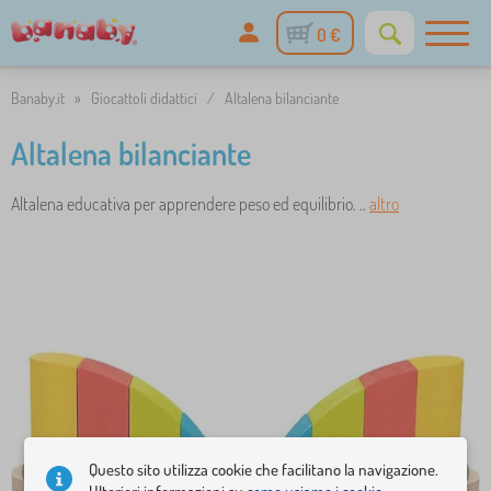
0 €
Banaby.it
»
Giocattoli didattici
/
Altalena bilanciante
Altalena bilanciante
Altalena educativa per apprendere peso ed equilibrio. ..
altro
Questo sito utilizza cookie che facilitano la navigazione.