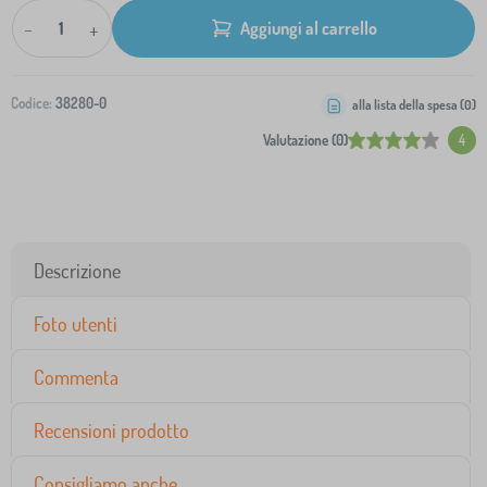
-
+
Aggiungi al carrello
Codice:
38280-0
alla lista della spesa (
0
)
Valutazione (0)
4
Descrizione
Foto utenti
Commenta
Recensioni prodotto
Consigliamo anche