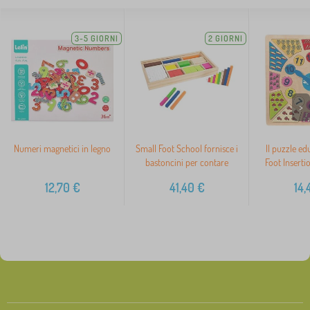
3-5 GIORNI
2 GIORNI
>
Numeri magnetici in legno
Small Foot School fornisce i
Il puzzle ed
bastoncini per contare
Foot Inserti
12,70
€
41,40
€
14,