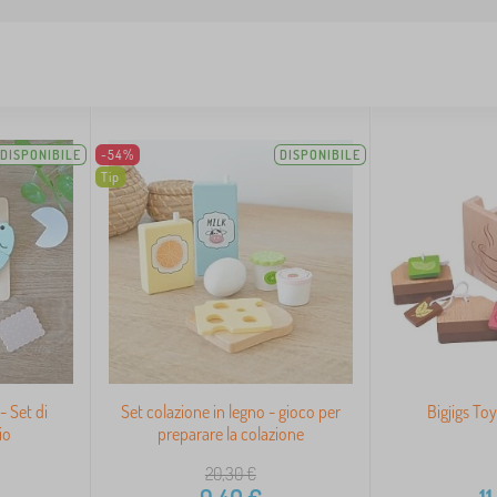
DISPONIBILE
-54%
DISPONIBILE
Tip
- Set di
Set colazione in legno - gioco per
Bigjigs To
io
preparare la colazione
20,30
€