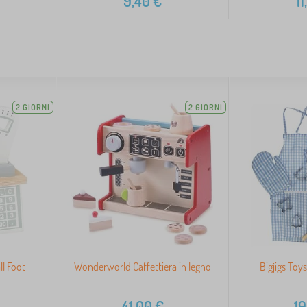
9,40
€
11
2 GIORNI
2 GIORNI
ll Foot
Wonderworld Caffettiera in legno
Bigjigs Toy
41,00
€
19