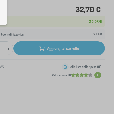
32,70 €
2 GIORNI
7,10 €
 tuo indirizzo da:
+
Aggiungi al carrello
7-0
alla lista della spesa (
0
)
Valutazione (1)
4