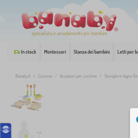
specialista in arredamento per bambini
In stock
Montessori
Stanza dei bambini
Letti per 
Banaby.it
»
Cucinine
/
Accessori per cucinine
/
Stoviglie in legno Sm