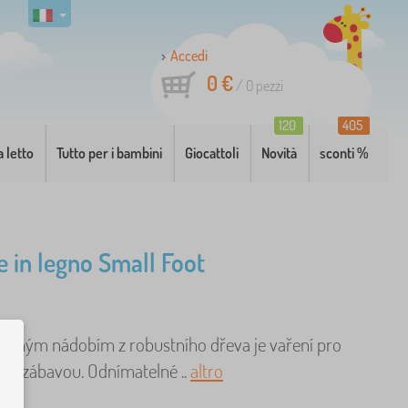
Accedi
0 €
/
0
pezzi
120
405
a letto
Tutto per i bambini
Giocattoli
Novità
sconti %
e in legno Small Foot
revným nádobím z robustního dřeva je vaření pro
lou zábavou. Odnímatelné ..
altro