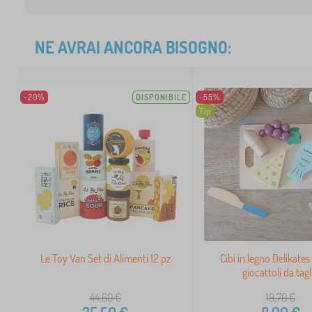
NE AVRAI ANCORA BISOGNO:
-20%
DISPONIBILE
-55%
Tip
Le Toy Van Set di Alimenti 12 pz
Cibi in legno Delikates 
giocattoli da tagl
44,60
€
19,70
€