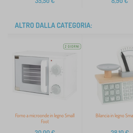
35,50
€
8,90
€
ALTRO DALLA CATEGORIA:
2 GIORNI
Forno a microonde in legno Small
Bilancia in legno Sma
Foot
30,00
€
28,10
€