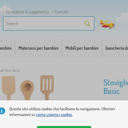
Spedizione & pagamento
Contatti
bambini
Materassi per bambini
Mobili per bambini
biancheria d
all Foot Basic
Stovigli
Basic
S tímto ba
Questo sito utilizza cookie che facilitano la navigazione. Ulteriori
informazioni su
come usiamo i cookie.
hosty skvě