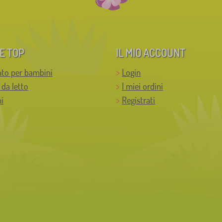
E TOP
IL MIO ACCOUNT
to per bambini
Login
 da letto
I miei ordini
i
Registrati