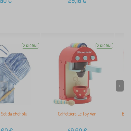
,50
€
29,10
€
2 GIORNI
2 GIORNI
>
s Set da chef blu
Caffettiera Le Toy Van
Bigji
,60
€
49,60
€