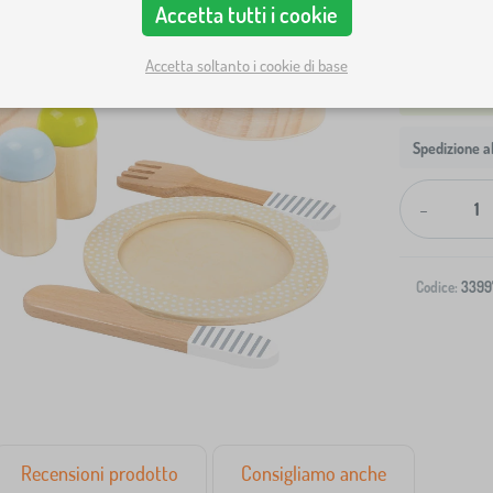
Accetta tutti i cookie
Accetta soltanto i cookie di base
Spedizione al
-
Codice:
3399
Recensioni prodotto
Consigliamo anche