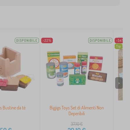
DISPONIBILE
-22%
DISPONIBILE
-54%
Tip
>
ys Bustine da tè
Bigjigs Toys Set di Alimenti Non
Set
Deperibili
Ha
37,10
€