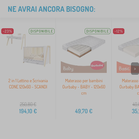
NE AVRAI ANCORA BISOGNO:
-23%
DISPONIBILE
DISPONIBILE
-12%
>
2 in 1 Lettino e Scrivania
Materasso per bambini
Materasso
CONE 120x60 - SCANDI
Ourbaby - BABY - 120x60
Ourbaby BA
cm
250,80
€
40,
194,10
€
49,70
€
35,