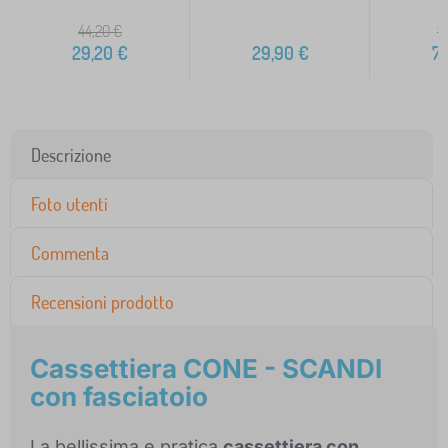
44,20
€
1
29,20
€
29,90
€
7
Descrizione
Foto utenti
Commenta
Recensioni prodotto
Cassettiera CONE - SCANDI
con fasciatoio
La bellissima e pratica
cassettiera con