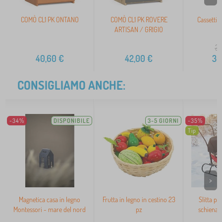
COMÒ CL1 PK ONTANO
COMÒ CL1 PK ROVERE
Cassettie
ARTISAN / GRIGIO
39
40,60
€
42,00
€
30
CONSIGLIAMO ANCHE:
-34%
DISPONIBILE
3-5 GIORNI
-35%
Tip
>
Magnetica casa in legno
Frutta in legno in cestino 23
Slitta p
Montessori - mare del nord
pz
schienale