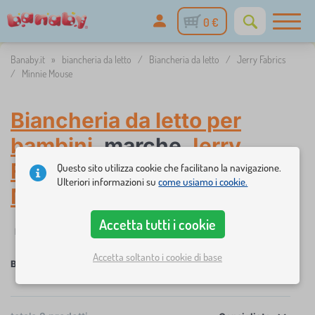
0 €
Banaby.it
»
biancheria da letto
/
Biancheria da letto
/
Jerry Fabrics
/
Minnie Mouse
Biancheria da letto per
bambini
, marche
Jerry
Fabrics
, BAND
Minnie
Questo sito utilizza cookie che facilitano la navigazione.
Ulteriori informazioni su
come usiamo i cookie.
Mouse
Accetta tutti i cookie
✓
Filtraggio
disponibile
Dimensione lino
Prezzo
Disponibi
2
Accetta soltanto i cookie di base
×
×
×
×
Biancheria da letto
Jerry Fabrics
Minnie Mouse
ANNULLA