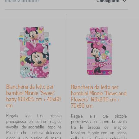
×
totale
2
prodotti
FILTRAGGIO
Consigliato
Dimensione lino
135x100 + 60x40 cm
1
200x140 + 90x70 centimetro
1
Prezzo
18 €
28 €
Biancheria da letto per
Biancheria da letto per
bambini Minnie "Sweet"
bambini Minnie "Bows and
iltraggio
baby 100x135 cm + 40x60
Flowers" 140x200 cm +
cm
70x90 cm
Cerca all'interno del filtro
Regala alla tua piccola
Regala alla tua piccola
principessa un sonno magico
principessa un sonno da favola
avvolta dall'adorabile topolina
tra le braccia del magico
Disponibilità
Minnie, che porterà dolcezza,
topolino Minnie con un fiocco
gioco e un pizzico di magia
sulla testa! Questa splendida