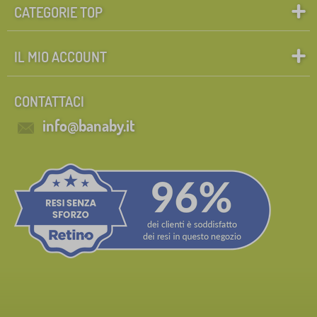
mostra
CATEGORIE TOP
altro >
IL MIO ACCOUNT
Marche
1
Jerry Fabrics
2
✓
CONTATTACI
info@banaby.it
Annulla
FILTRAGGIO