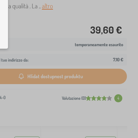
 alta qualità . La ..
altro
39,60 €
temporaneamente esaurito
7,10 €
 tuo indirizzo da:
Hlídat dostupnost produktu
4-0
Valutazione (0)
4