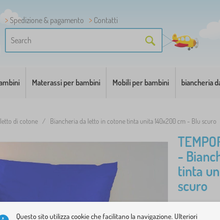
Spedizione & pagamento
Contatti
bambini
Materassi per bambini
Mobili per bambini
biancheria d
letto di cotone
/
Biancheria da letto in cotone tinta unita 140x200 cm - Blu scuro
TEMPO
- Bianch
tinta u
scuro
Bella ed el
Questo sito utilizza cookie che facilitano la navigazione. Ulteriori