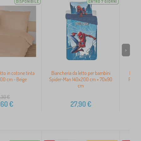
DISPONIBILE
ENTRO 7 GIORNI
>
tto in cotone tinta
Biancheria da letto per bambini
Bianch
200 cm - Beige
Spider-Man 140x200 cm + 70x90
Frozen
cm
,30
€
,60
€
27,90
€