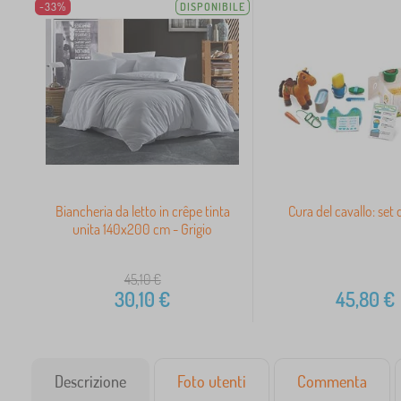
-33%
DISPONIBILE
Biancheria da letto in crêpe tinta
Cura del cavallo: set 
unita 140x200 cm - Grigio
45,10
€
30,10
€
45,80
€
Descrizione
Foto utenti
Commenta