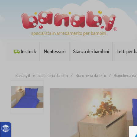
specialista in arredamento per bambini
In stock
Montessori
Stanza dei bambini
Letti per 
Banaby.it
»
biancheria da letto
/
Biancheria da letto
/
Biancheria da 