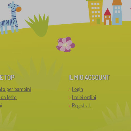
E TOP
IL MIO ACCOUNT
to per bambini
Login
 da letto
I miei ordini
i
Registrati