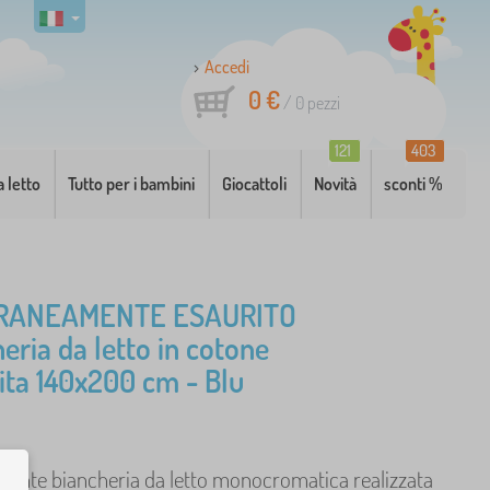
Accedi
0 €
/
0
pezzi
121
403
a letto
Tutto per i bambini
Giocattoli
Novità
sconti %
RANEAMENTE ESAURITO
eria da letto in cotone
nita 140x200 cm - Blu
egante biancheria da letto monocromatica realizzata