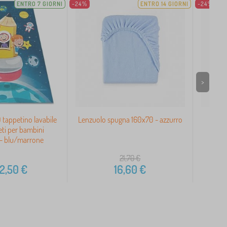
ENTRO 7 GIORNI
-24%
ENTRO 14 GIORNI
-24%
>
tappetino lavabile
Lenzuolo spugna 160x70 - azzurro
Lenzu
eti per bambini
 - blu/marrone
21,70
€
2,50
€
16,60
€