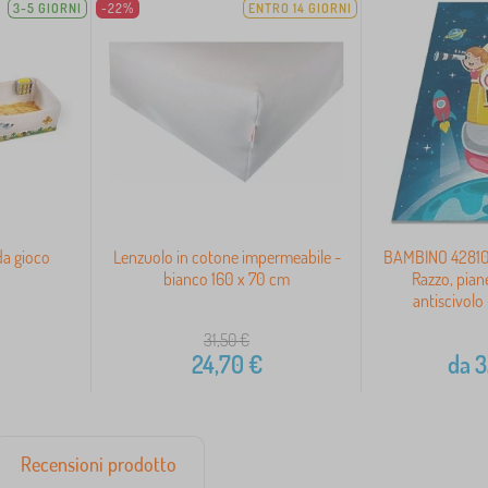
3-5 GIORNI
-22%
ENTRO 14 GIORNI
da gioco
Lenzuolo in cotone impermeabile -
BAMBINO 42810 
bianco 160 x 70 cm
Razzo, pian
antiscivolo
31,50
€
24,70
€
da
3
Recensioni prodotto