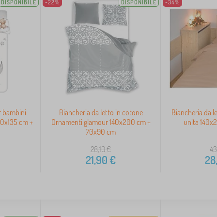
DISPONIBILE
-22%
DISPONIBILE
-34%
r bambini
Biancheria da letto in cotone
Biancheria da le
00x135 cm +
Ornamenti glamour 140x200 cm +
unita 140x
70x90 cm
28,10
€
43
21,90
€
28