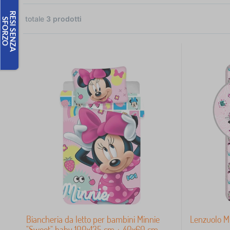
totale
3
prodotti
 €
3
Biancheria da letto per bambini Minnie
Lenzuolo M
"Sweet" baby 100x135 cm + 40x60 cm