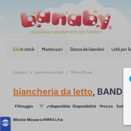
specialista in arredamento per bambini
In stock
Montessori
Stanza dei bambini
Letti per 
Banaby.it
»
biancheria da letto
/
Minnie Mouse
biancheria da letto
, BAND
M
✓
Filtraggio
disponibile
Disponibilità
Prezzo
Sottoca
1
×
×
×
Minnie Mouse
ANNULLA