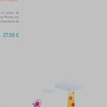
a un sonno da
lino Minnie con
a biancheria da
27,90
€