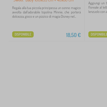
5
Aggiungi un t
floreale al le
Regala alla tua piccola principessa un sonno magico
lenzuolo con an
avvolta dall'adorabile topolina Minnie, che porterà
4
dolcezza, gioco e un pizzico di magia Disney nel...
2
1
18,50
€
DISPONIBILE
DISPONIBIL
1
1