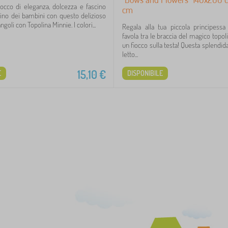
occo di eleganza, dolcezza e fascino
cm
ttino dei bambini con questo delizioso
goli con Topolina Minnie. I colori...
Regala alla tua piccola principess
favola tra le braccia del magico topo
un fiocco sulla testa! Questa splendid
letto...
15,10
€
E
DISPONIBILE