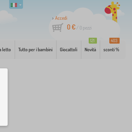
Accedi
0 €
/
0
pezzi
121
403
a letto
Tutto per i bambini
Giocattoli
Novità
sconti %