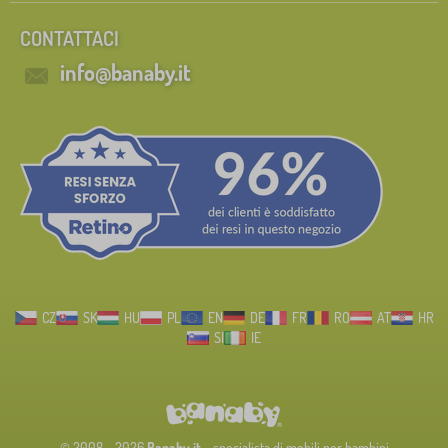
CONTATTACI
info@banaby.it
CZ
SK
HU
PL
EN
DE
FR
RO
AT
HR
SI
IE
© 2008 - 2026
Banaby.it
- specialista di mobili per bambini