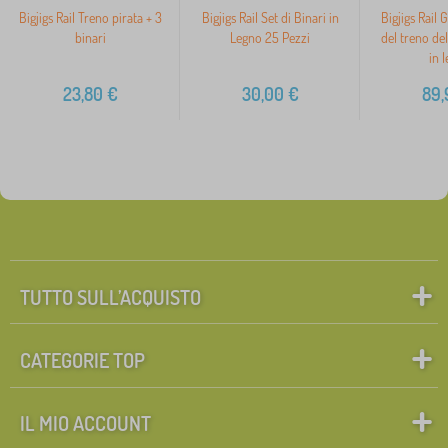
Bigjigs Rail Treno pirata + 3
Bigjigs Rail Set di Binari in
Bigjigs Rail 
binari
Legno 25 Pezzi
del treno del
in 
23,80
€
30,00
€
89,
TUTTO SULL’ACQUISTO
CATEGORIE TOP
IL MIO ACCOUNT