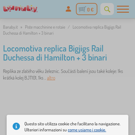
0 €
Banaby.it
»
Piste macchinine e rotaie
/
Locomotiva replica Bigjigs Rail
Duchessa di Hamilton + 3 binari
Locomotiva replica Bigjigs Rail
Duchessa di Hamilton + 3 binari
Replika ze zlatého věku železnic. Součásti balení jsou také koleje: 1ks
krátká kolej BJT101, 1ks ..
altro
Questo sito utilizza cookie che facilitano la navigazione.
Ulteriori informazioni su
come usiamo i cookie.