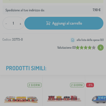
7,10 €
Spedizione al tuo indirizzo da:
-
+
Aggiungi al carrello
Codice:
33773-0
alla lista della spesa (
0
)
Valutazione (0)
4
PRODOTTI SIMILI:
2 GIORNI
2 GIORNI
-8%