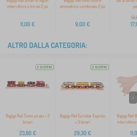
Bigjigs Rail Binari in legno
Bigjigs Rail Interruttore
Set di binari 
interruttore a tre vie 2 pz
simmetrico combinato 2 pz
pe
18,
11,00
€
9,00
€
17,
ALTRO DALLA CATEGORIA:
2 GIORNI
2 GIORNI
>
Bigjigs Rail Treno pirata + 3
Bigjigs Rail Eurostar Express
Bigjigs Rail 
binari
+ 3 binari
interruttore 
23,80
€
29,30
€
11,