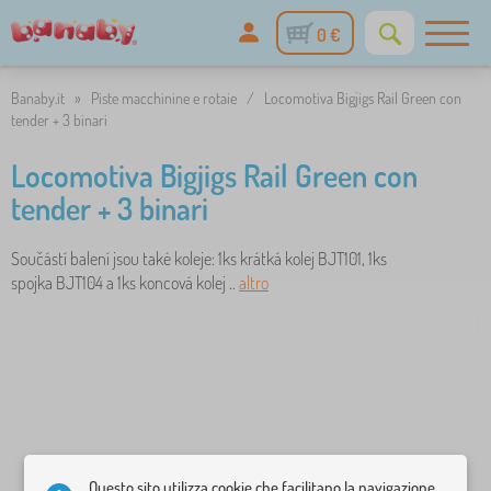
0 €
Banaby.it
»
Piste macchinine e rotaie
/
Locomotiva Bigjigs Rail Green con
tender + 3 binari
Locomotiva Bigjigs Rail Green con
tender + 3 binari
Součástí balení jsou také koleje: 1ks krátká kolej BJT101, 1ks
spojka BJT104 a 1ks koncová kolej ..
altro
Questo sito utilizza cookie che facilitano la navigazione.