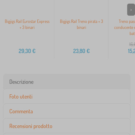
>
Bigjigs Rail Eurostar Express
Bigjigs Rail Treno pirata + 3
Treno pas
+ 3 binari
binari
conducente e
bat
16,
29,30
€
23,80
€
15,
Descrizione
Foto utenti
Commenta
Recensioni prodotto