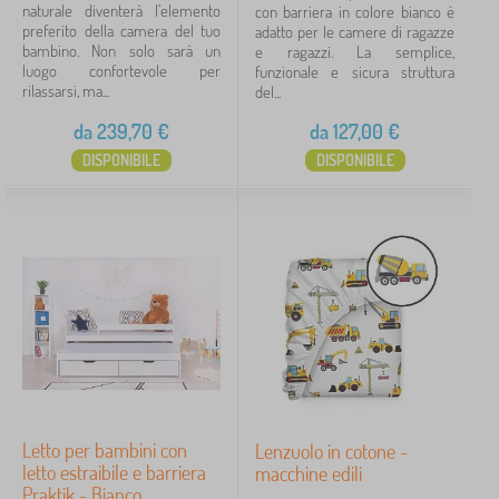
naturale diventerà l’elemento
con barriera in colore bianco è
preferito della camera del tuo
adatto per le camere di ragazze
bambino. Non solo sarà un
e ragazzi. La semplice,
luogo confortevole per
funzionale e sicura struttura
rilassarsi, ma...
del...
da
239,70
€
da
127,00
€
DISPONIBILE
DISPONIBILE
Letto per bambini con
Lenzuolo in cotone -
letto estraibile e barriera
macchine edili
Praktik - Bianco