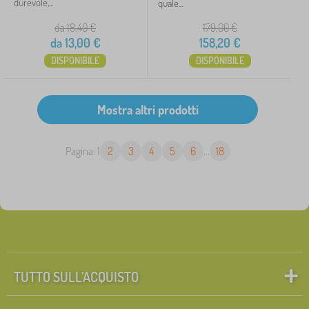
durevole,...
quale...
da 18,40
€
179,00
€
da
13,00
€
158,20
€
DISPONIBILE
DISPONIBILE
Pagina: 1
2
3
4
5
6
...
18
TUTTO SULL’ACQUISTO