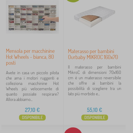
Mensola per macchinine
Materasso per bambini
Hot Wheels - bianca, 80
Ourbaby MIKROC 160x70
posti
Il materasso per bambini
MikroC di dimensioni 70x160
Avete in casa un piccolo pilota
cm è un materasso reversibile
che ama i motori ruggenti e
che offre ai bambini la
colleziona macchinine Hot
possibilità di scegliere tra un
Wheels più velocemente di
lato più morbido e...
quanto possiate respirare?
Allora abbiamo...
27,10
€
55,10
€
DISPONIBILE
DISPONIBILE