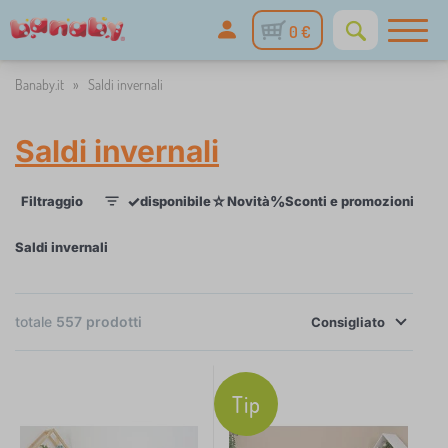
0 €
Banaby.it
»
Saldi invernali
Saldi invernali
✓
☆
%
Filtraggio
disponibile
Novità
Sconti e promozioni
Cat
1
Saldi invernali
×
totale
557
prodotti
FILTRAGGIO
Consigliato
Categoria
Tip