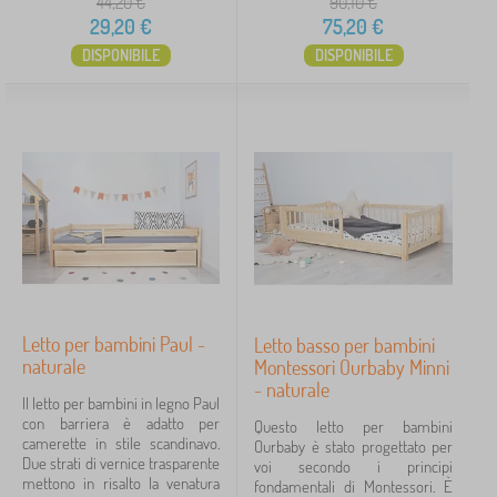
44,20
€
90,10
€
29,20
€
75,20
€
DISPONIBILE
DISPONIBILE
Letto per bambini Paul -
Letto basso per bambini
naturale
Montessori Ourbaby Minni
- naturale
Il letto per bambini in legno Paul
con barriera è adatto per
Questo letto per bambini
camerette in stile scandinavo.
Ourbaby è stato progettato per
Due strati di vernice trasparente
voi secondo i principi
mettono in risalto la venatura
fondamentali di Montessori. È