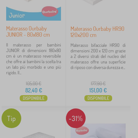
Materasso Ourbaby
Materasso Ourbaby HR90
JUNIOR - 80x180 cm
120x200 cm
Il materasso per bambini
Materasso bifacciale HR90 di
JUNIOR di dimensioni 180x80
dimensioni 200 x 120 cm grazie
cm è un materasso reversibile
a 2 diversi strati del nucleo del
che offre ai bambini la scelta tra
materasso offre una superficie
un lato più morbido e uno più
di riposo con diversa durezza e...
rigido. Il...
105,00
€
177,90
€
82,40
€
151,00
€
DISPONIBILE
DISPONIBILE
Tip
-31%