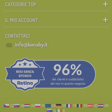
CATEGORIE TOP
IL MIO ACCOUNT
CONTATTACI
info@banaby.it
CZ
SK
HU
PL
EN
DE
FR
RO
AT
HR
SI
IE