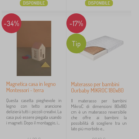
DISPONIBILE
DISPONIBILE
-34%
-17%
Tip
Magnetica casa in legno
Materasso per bambini
Montessori - terra
Ourbaby MIKROC 180x80
Questa casetta pieghevole in
Il materasso per bambini
legno con tetto arancione
MikroC di dimensioni 80x180
delizierà tutti i piccoli creativi. La
cm è un materasso reversibile
casa può essere piegata usando
che offre ai bambini la
i magneti. Dopo il montaggio, i...
possibilità di scegliere tra un
lato più morbido e...