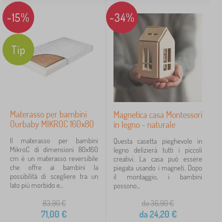
-15%
-34%
Marche
Tip
FILTRAGGIO
Materasso per bambini
Magnetica casa Montessori
Ourbaby MIKROC 160x80
in legno - naturale
Il materasso per bambini
Questa casetta pieghevole in
MikroC di dimensioni 80x160
legno delizierà tutti i piccoli
cm è un materasso reversibile
creativi. La casa può essere
che offre ai bambini la
piegata usando i magneti. Dopo
possibilità di scegliere tra un
il montaggio, i bambini
lato più morbido e...
possono...
83,90
€
da 36,90
€
71,00
€
da
24,20
€