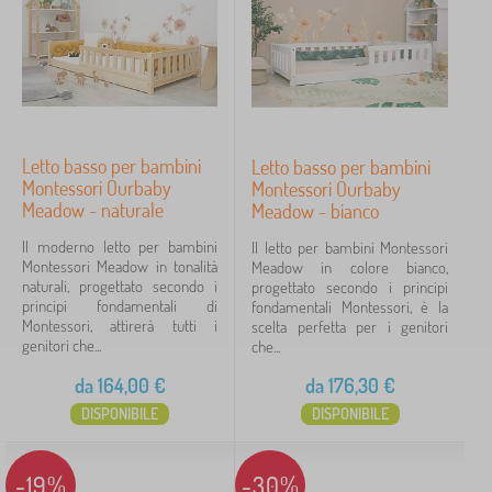
L
›
153
e
t
b
›
t
123
i
i
a
b
p
›
n
62
i
e
c
a
r
b
h
Letto basso per bambini
Letto basso per bambini
›
n
21
b
i
e
Montessori Ourbaby
Montessori Ourbaby
c
a
a
r
M
Meadow - naturale
Meadow - bianco
h
m
›
n
20
i
o
e
b
c
a
Il moderno letto per bambini
n
Il letto per bambini Montessori
r
i
M
h
d
›
Montessori Meadow in tonalità
t
19
Meadow in colore bianco,
i
n
o
e
a
naturali, progettato secondo i
e
progettato secondo i principi
a
i
b
r
l
principi fondamentali di
s
fondamentali Montessori, è la
d
mostra
i
i
e
Montessori, attirerà tutti i
s
scelta perfetta per i genitori
a
altro >
l
a
t
genitori che...
o
che...
l
i
d
t
r
e
p
a
o
da
164,00
€
da
176,30
€
i
Prezzo
t
e
l
>
>
t
r
DISPONIBILE
DISPONIBILE
e
L
D
1 €
1 092 €
o
b
t
e
o
>
a
t
n
n
M
m
o
z
-19%
-30%
d
a