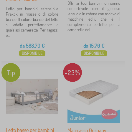
Offri ai tuoi bambini un sonno
confortevole con il giocoso
Letto per bambini estensibile
lenzuolo in cotone con motivo di
Praktik in massello di colore
macchine edili, che è il
bianco. Il colore bianco del letto
complemento perfetto per la
si adatta perfettamente a
cameretta dei...
qualsiasi cameretta. Per ragazzi
e...
da
588,70
€
da
15,70
€
DISPONIBILE
DISPONIBILE
Tip
-23%
Letto basso per bambini
Materasso Ourbaby