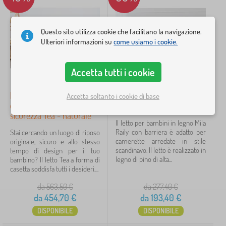
b
>
u
iltraggio
o
t
i
B
o
l
e
n
i
l
i
r
i
a
a
Questo sito utilizza cookie che facilitano la navigazione.
Cerca all'interno del filtro
M
a
>
n
Ulteriori informazioni su
come usiamo i cookie.
o
s
L
c
n
s
e
h
Disponibilità
t
i
t
e
e
p
Accetta tutti i cookie
t
r
s
e
Tipo di offerta
i
i
s
r
n
a
Letto per bambini a forma
Letto per bambini Mila
Accetta soltanto i cookie di base
o
b
i
d
di casetta con barriera di
Etichette
Raily con barriera
r
1
a
a
i
sicurezza Tea - naturale
m
l
Il letto per bambini in legno Mila
b
Saldi invernali
557
✓
e
Raily con barriera è adatto per
Stai cercando un luogo di riposo
i
t
camerette arredate in stile
originale, sicuro e allo stesso
n
t
Sconto
scandinavo. Il letto è realizzato in
420
tempo di design per il tuo
i
o
legno di pino di alta...
bambino? Il letto Tea a forma di
casetta soddisfa tutti i desideri,...
Novità
120
da 563,50
€
da 277,40
€
Mancia
58
da
454,70
€
da
193,40
€
DISPONIBILE
DISPONIBILE
Personaggi delle fiabe