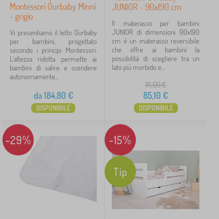
Montessori Ourbaby Minni
JUNIOR - 90x190 cm
- grigio
Il materasso per bambini
JUNIOR di dimensioni 90x190
Vi presentiamo il letto Ourbaby
cm è un materasso reversibile
per bambini, progettato
che offre ai bambini la
secondo i principi Montessori.
possibilità di scegliere tra un
L'altezza ridotta permette ai
lato più morbido e...
bambini di salire e scendere
autonomamente...
111,00
€
da
184,80
€
85,10
€
DISPONIBILE
DISPONIBILE
-29%
-15%
Tip