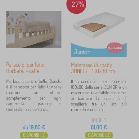
-27%
Paracolpi per letto
Materasso Ourbaby
Ourbaby - caffè
JUNIOR - 160x80 cm
Morbido, sicuro e bello. Questo
Il materasso per bambini
è il paracolpi per letto Ourbaby
160x80 della serie JUNIOR è un
marrone, un ottimo
materasso reversibile che offre
complemento per ogni
ai bambini la possibilità di
cameretta. Il paracolpi è
scegliere tra un lato più
realizzato in schiuma di...
morbido e uno più...
110,50
€
da
19,80
€
81,00
€
DISPONIBILE
DISPONIBILE