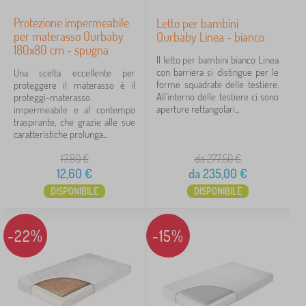
Protezione impermeabile
Letto per bambini
per materasso Ourbaby
Ourbaby Linea - bianco
180x80 cm - spugna
Il letto per bambini bianco Linea
con barriera si distingue per le
Una scelta eccellente per
forme squadrate delle testiere.
proteggere il materasso è il
All'interno delle testiere ci sono
proteggi-materasso
aperture rettangolari...
impermeabile e al contempo
traspirante, che grazie alle sue
caratteristiche prolunga...
17,80
€
da 277,50
€
12,60
€
da
235,00
€
DISPONIBILE
DISPONIBILE
-22%
-15%