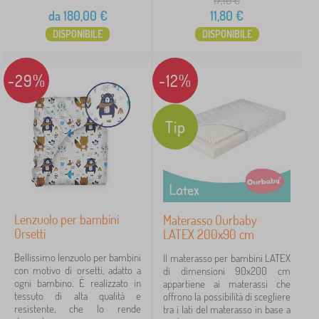
17,10
€
da
180,00
€
11,80
€
DISPONIBILE
DISPONIBILE
-29%
-12%
Tip
Lenzuolo per bambini
Materasso Ourbaby
Orsetti
LATEX 200x90 cm
Bellissimo lenzuolo per bambini
Il materasso per bambini LATEX
con motivo di orsetti, adatto a
di dimensioni 90x200 cm
ogni bambino. È realizzato in
appartiene ai materassi che
tessuto di alta qualità e
offrono la possibilità di scegliere
resistente, che lo rende
tra i lati del materasso in base a