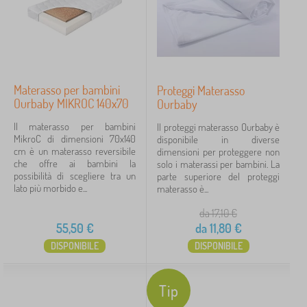
Materasso per bambini
Proteggi Materasso
Ourbaby MIKROC 140x70
Ourbaby
Il materasso per bambini
Il proteggi materasso Ourbaby è
MikroC di dimensioni 70x140
disponibile in diverse
cm è un materasso reversibile
dimensioni per proteggere non
che offre ai bambini la
solo i materassi per bambini. La
possibilità di scegliere tra un
parte superiore del proteggi
lato più morbido e...
materasso è...
da 17,10
€
55,50
€
da
11,80
€
DISPONIBILE
DISPONIBILE
Tip