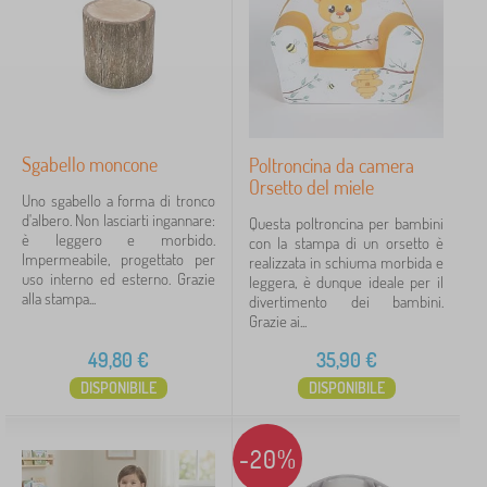
›
i
2
o
l
b
i
i
p
Prezzo
l
e
i
r
35 €
56 €
p
b
e
a
r
m
Sgabello moncone
Poltroncina da camera
b
iltraggio
b
Orsetto del miele
a
Uno sgabello a forma di tronco
i
m
d'albero. Non lasciarti ingannare:
n
Questa poltroncina per bambini
b
è leggero e morbido.
i
Cerca all'interno del filtro
con la stampa di un orsetto è
i
Impermeabile, progettato per
>
realizzata in schiuma morbida e
n
uso interno ed esterno. Grazie
A
leggera, è dunque ideale per il
i
Disponibilità
alla stampa...
l
divertimento dei bambini.
>
t
Grazie ai...
D
r
Tipo di offerta
i
i
49,80
€
35,90
€
v
m
a
DISPONIBILE
DISPONIBILE
o
Etichette
1
n
b
i
i
e
I regali per piccola stanza
4
✓
-20%
l
p
i
o