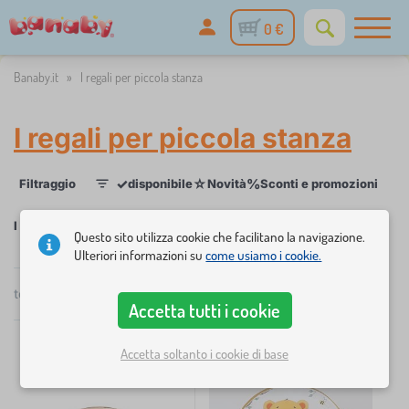
0 €
Banaby.it
»
I regali per piccola stanza
I regali per piccola stanza
✓
☆
%
Filtraggio
disponibile
Novità
Sconti e promozioni
Cat
1
I regali per piccola stanza
Questo sito utilizza cookie che facilitano la navigazione.
Ulteriori informazioni su
come usiamo i cookie.
×
FILTRAGGIO
totale
4
prodotti
Consigliato
Accetta tutti i cookie
Categoria
Accetta soltanto i cookie di base
M
›
2
o
b
M