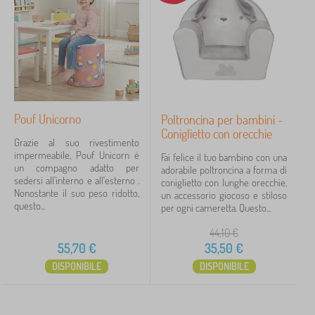
Sconto
423
l
t
r
Novità
121
o
n
Mancia
59
c
i
n
e
Pouf Unicorno
Poltroncina per bambini -
FILTRAGGIO
Coniglietto con orecchie
Grazie al suo rivestimento
impermeabile, Pouf Unicorn è
Fai felice il tuo bambino con una
un compagno adatto per
adorabile poltroncina a forma di
sedersi all'interno e all'esterno .
coniglietto con lunghe orecchie,
Nonostante il suo peso ridotto,
un accessorio giocoso e stiloso
questo...
per ogni cameretta. Questo...
44,10
€
55,70
€
35,50
€
DISPONIBILE
DISPONIBILE