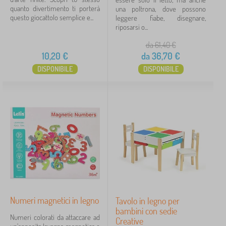
quanto divertimento ti porterà
una poltrona, dove possono
FILTRAGGIO
questo giocattolo semplice e...
leggere fiabe, disegnare,
riposarsi o...
da 61,40
€
10,20
€
da
36,70
€
DISPONIBILE
DISPONIBILE
Numeri magnetici in legno
Tavolo in legno per
bambini con sedie
Numeri colorati da attaccare ad
Creative