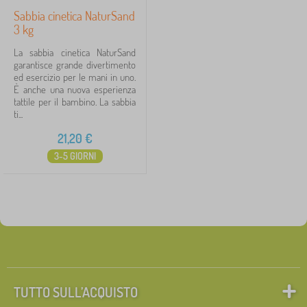
Sabbia cinetica NaturSand
3 kg
La sabbia cinetica NaturSand
garantisce grande divertimento
ed esercizio per le mani in uno.
È anche una nuova esperienza
tattile per il bambino. La sabbia
ti...
21,20
€
3-5 GIORNI
TUTTO SULL’ACQUISTO