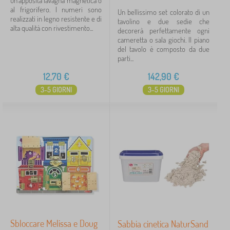
un'apposita lavagna magnetica o
al frigorifero. I numeri sono
Un bellissimo set colorato di un
realizzati in legno resistente e di
tavolino e due sedie che
alta qualità con rivestimento...
decorerà perfettamente ogni
cameretta o sala giochi. Il piano
del tavolo è composto da due
parti...
12,70
€
142,90
€
3-5 GIORNI
3-5 GIORNI
Sbloccare Melissa e Doug
Sabbia cinetica NaturSand