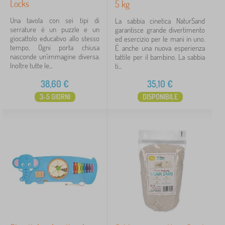
Locks
5 kg
Una tavola con sei tipi di
La sabbia cinetica NaturSand
serrature è un puzzle e un
garantisce grande divertimento
giocattolo educativo allo stesso
ed esercizio per le mani in uno.
tempo. Ogni porta chiusa
È anche una nuova esperienza
nasconde un'immagine diversa.
tattile per il bambino. La sabbia
Inoltre tutte le...
ti...
38,60
€
35,10
€
3-5 GIORNI
DISPONIBILE