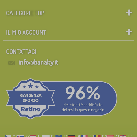
CATEGORIE TOP
IL MIO ACCOUNT
CONTATTACI
info@banaby.it
CZ
SK
HU
PL
EN
DE
FR
RO
AT
HR