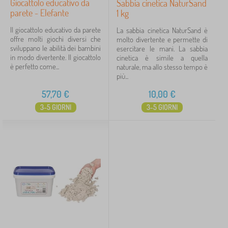
Giocattolo educativo da
Sabbia cinetica NaturSand
parete - Elefante
1 kg
Il giocattolo educativo da parete
La sabbia cinetica NaturSand è
offre molti giochi diversi che
molto divertente e permette di
sviluppano le abilità dei bambini
esercitare le mani. La sabbia
in modo divertente. Il giocattolo
cinetica è simile a quella
è perfetto come...
naturale, ma allo stesso tempo è
più...
57,70
€
10,00
€
3-5 GIORNI
3-5 GIORNI