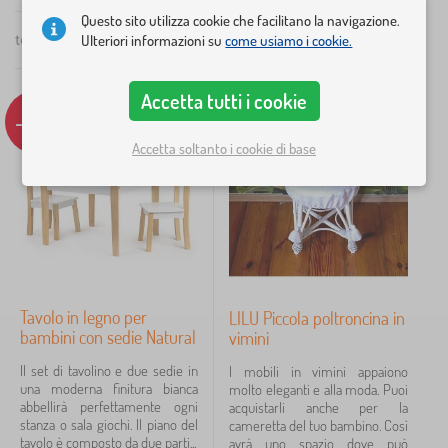
Questo sito utilizza cookie che facilitano la navigazione.
×
FILTRAGGIO
totale
11
prodotti
Ulteriori informazioni su
come usiamo i cookie.
Consigliato
Categoria
Accetta tutti i cookie
-17%
-40%
M
›
4
o
Accetta soltanto i cookie di base
b
G
›
i
3
i
l
o
M
i
›
c
2
o
p
a
n
e
G
t
›
t
1
r
i
t
e
b
o
o
G
s
a
›
c
1
l
Tavolo in legno per
LILU Piccola poltroncina in
i
s
m
a
i
o
bambini con sedie Natural
vimini
o
b
t
>
c
r
i
t
G
Prezzo
Il set di tavolino e due sedie in
a
I mobili in vimini appaiono
i
n
o
i
una moderna finitura bianca
t
molto eleganti e alla moda. Puoi
>
i
l
o
10 €
143 €
abbellirà perfettamente ogni
t
acquistarli anche per la
A
>
i
c
stanza o sala giochi. Il piano del
o
cameretta del tuo bambino. Così
t
T
d
a
tavolo è composto da due parti...
l
avrà uno spazio dove può
t
a