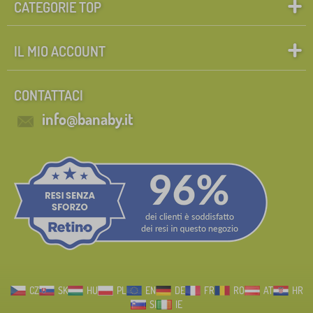
CATEGORIE TOP
IL MIO ACCOUNT
CONTATTACI
info@banaby.it
CZ
SK
HU
PL
EN
DE
FR
RO
AT
HR
SI
IE