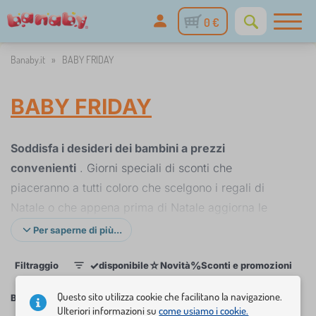
0 €
Banaby.it
»
BABY FRIDAY
BABY FRIDAY
Soddisfa i desideri dei bambini a prezzi
convenienti
. Giorni speciali di sconti che
piaceranno a tutti coloro che scelgono i regali di
Natale o che appena prima di Natale aggiorna le
camere dei bambini.
Per saperne di più...
Una selezione di novità belle, pratiche e scontate per
✓
☆
%
Filtraggio
disponibile
Novità
Sconti e promozioni
Cat
1
la cameretta dei bambini non solo sotto l'albero di
Natale.
BABY FRIDAY
- solo una volta all'anno,
Questo sito utilizza cookie che facilitano la navigazione.
BABY FRIDAY
Ulteriori informazioni su
come usiamo i cookie.