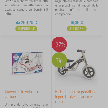
Grazie alla sua versatilità il letto
aggiunta alla casa delle bambole
si adatta perfettamente a
e ai piccoli set di mobili della
qualsiasi camera per bambini. Il
nostra offerta. Il set
letto...
comprende...
da
200,20
€
16,30
€
DISPONIBILE
3-5 GIORNI
-37%
Tip
Convertibile veloce in
Bicicletta senza pedali in
cartone
legno Drake - bianco e
nero
Un grande divertimento che