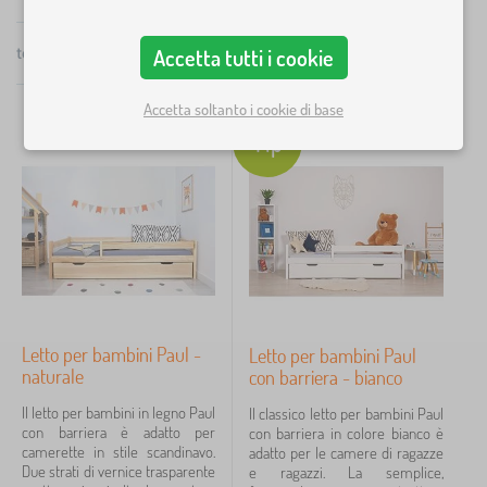
pezzi selezionati, ottimi prezzi.
×
FILTRAGGIO
totale
9
prodotti
Accetta tutti i cookie
I giorni degli sconti BABY FRIDAY stanno volgendo al
Consigliato
termine e altri lo saranno tra un anno.
Categoria
Accetta soltanto i cookie di base
Tip
L
›
5
e
t
G
›
t
2
i
i
o
G
p
›
c
1
i
e
a
o
r
G
t
›
c
1
b
i
t
a
a
o
o
t
m
c
l
Letto per bambini Paul -
Letto per bambini Paul
t
b
Prezzo
a
i
o
naturale
con barriera - bianco
i
t
>
l
n
16 €
345 €
t
C
Il letto per bambini in legno Paul
i
Il classico letto per bambini Paul
i
o
a
con barriera è adatto per
>
con barriera in colore bianco è
l
s
camerette in stile scandinavo.
B
adatto per le camere di ragazze
i
e
iltraggio
Due strati di vernice trasparente
i
e ragazzi. La semplice,
p
d