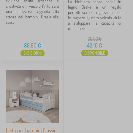
sviluppa abilità artistiche e
La bicicletta senza pedali in
creatività e il veicolo finito sarà
legno Drake è un regalo
una bellissima aggiunta alla
perfetto sia per i ragazzi che per
stanza dei bambini. Grazie alle
le ragazze. Questo veicolo aiuta
sue...
a sviluppare la capacità di
mantenere...
66,90
€
30,60
€
42,10
€
3-5 GIORNI
DISPONIBILE
Letto per bambini Classic