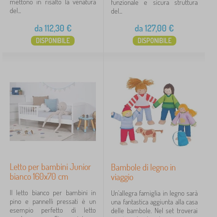
mettono in risalto la venatura
c
funzionale e sicura struttura
e
e
del...
i
del...
r
l
s
Cerca all'interno del filtro
a
l
da
112,30
€
da
127,00
€
e
t
e
n
t
DISPONIBILE
DISPONIBILE
b
Disponibilità
z
i
a
a
v
m
p
Tipo di offerta
i
b
e
t
o
d
à
l
a
Etichette
1
a
e
l
r
i
t
BABY FRIDAY
9
✓
e
i
m
s
o
Sconto
420
t
n
i
o
c
Novità
120
p
h
Letto per bambini Junior
Bambole di legno in
a
e
bianco 160x70 cm
Mancia
58
viaggio
t
t
Il letto bianco per bambini in
Un'allegra famiglia in legno sarà
i
pino e pannelli pressati è un
una fantastica aggiunta alla casa
n
esempio perfetto di letto
delle bambole. Nel set troverai
i
FILTRAGGIO