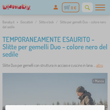
0 €
Banaby.it
»
Giocattoli
/
Slitte e bob
/
Slitte per gemelli Duo - colore nero
del sedile
TEMPORANEAMENTE ESAURITO -
Slitte per gemelli Duo - colore nero del
sedile
Slitte Duo per gemelli con struttura in acciaio e cuscino in lana. ..
altro
Mancia