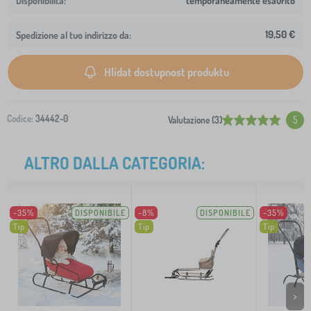
temporaneamente esaurito
19,50 €
Spedizione al tuo indirizzo da:
Hlídat dostupnost produktu
Codice:
34442-0
Valutazione (3)
5
ALTRO DALLA CATEGORIA:
-35%
DISPONIBILE
-8%
DISPONIBILE
-35%
Tip
Tip
Tip
>