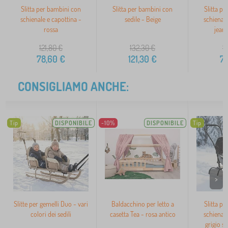
Slitta per bambini con
Slitta per bambini con
Slitta p
schienale e capottina -
sedile - Beige
schienale
rossa
jean
121,80
€
132,30
€
1
78,60
€
121,30
€
7
CONSIGLIAMO ANCHE:
Tip
DISPONIBILE
-10%
DISPONIBILE
Tip
>
Slitte per gemelli Duo - vari
Baldacchino per letto a
Slitta p
colori dei sedili
casetta Tea - rosa antico
schienale
grigio 