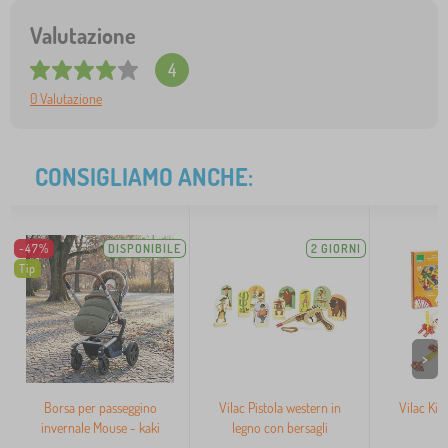
Valutazione
4
0 Valutazione
CONSIGLIAMO ANCHE:
-47%
DISPONIBILE
2 GIORNI
Tip
>
Borsa per passeggino
Vilac Pistola western in
Vilac Kit
invernale Mouse - kaki
legno con bersagli
B