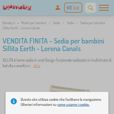
0 €
Banaby.it
»
Mobili per bambini
/
Sedie
/
Sedie
/
Sedia per bambini
Sillita Eerth - Lorena Canals
VENDITA FINITA - Sedia per bambini
Sillita Eerth - Lorena Canals
SILLITA è tante sedie in una! Design funzionale realizzato in multistrato di
betulla e avvolto in ..
altro
Questo sito utilizza cookie che facilitano la navigazione.
Ulteriori informazioni su
come usiamo i cookie.