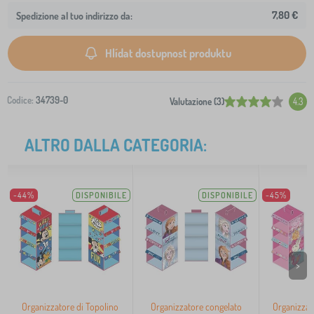
7,80 €
Spedizione al tuo indirizzo da:
Hlídat dostupnost produktu
Codice:
34739-0
Valutazione (3)
4.3
ALTRO DALLA CATEGORIA:
-44%
DISPONIBILE
DISPONIBILE
-45%
>
Organizzatore di Topolino
Organizzatore congelato
Organizzat