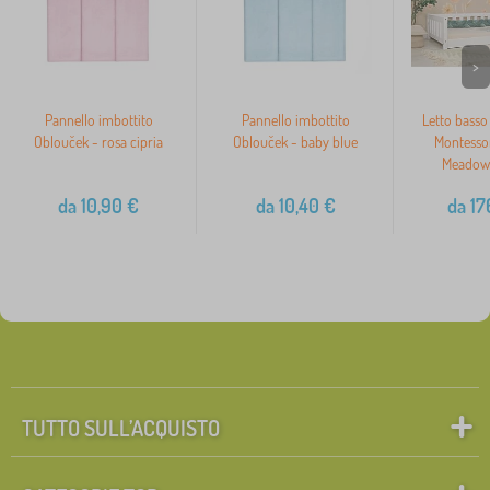
>
Pannello imbottito
Pannello imbottito
Letto basso
Oblouček - rosa cipria
Oblouček - baby blue
Montesso
Meadow 
da
10,90
€
da
10,40
€
da
17
TUTTO SULL’ACQUISTO