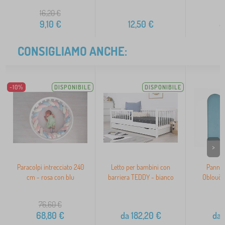
16,20
€
1
9,10
€
12,50
€
8
CONSIGLIAMO ANCHE:
-10%
DISPONIBILE
DISPONIBILE
>
Paracolpi intrecciato 240
Letto per bambini con
Pannel
cm - rosa con blu
barriera TEDDY - bianco
Oblouče
76,60
€
68,80
€
da
182,20
€
da