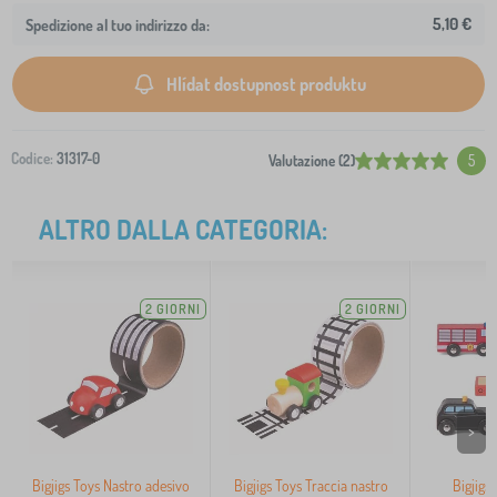
5,10 €
Spedizione al tuo indirizzo da:
Hlídat dostupnost produktu
Codice:
31317-0
Valutazione (2)
5
ALTRO DALLA CATEGORIA:
2 GIORNI
2 GIORNI
>
Bigjigs Toys Nastro adesivo
Bigjigs Toys Traccia nastro
Bigjigs 