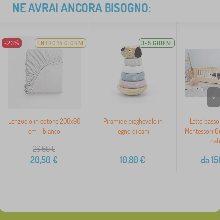
NE AVRAI ANCORA BISOGNO:
-23%
ENTRO 14 GIORNI
3-5 GIORNI
>
Lenzuolo in cotone 200x90
Piramide pieghevole in
Letto basso
cm - bianco
legno di cani
Montessori O
nat
26,60
€
20,50
€
10,80
€
da
15