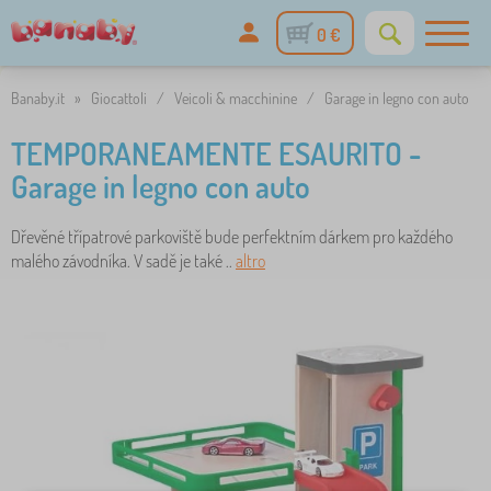
0 €
Banaby.it
»
Giocattoli
/
Veicoli & macchinine
/
Garage in legno con auto
TEMPORANEAMENTE ESAURITO -
Garage in legno con auto
Dřevěné třípatrové parkoviště bude perfektním dárkem pro každého
malého závodníka. V sadě je také ..
altro