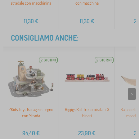
stradale con macchinina
con macchina
11,30
€
11,30
€
2
CONSIGLIAMO ANCHE:
2 GIORNI
2 GIORNI
>
2Kids Toys Garage in Legno
Bigjigs Rail Treno pirata + 3
Balance bo
con Strada
binari
macchin
94,40
€
23,90
€
3