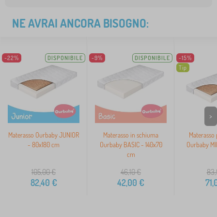
NE AVRAI ANCORA BISOGNO:
-22%
DISPONIBILE
-9%
DISPONIBILE
-15%
Tip
>
Materasso Ourbaby JUNIOR
Materasso in schiuma
Materasso 
- 80x180 cm
Ourbaby BASIC - 140x70
Ourbaby MI
cm
105,00
€
46,10
€
83,
82,40
€
42,00
€
71,