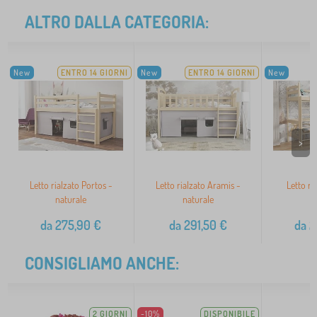
ALTRO DALLA CATEGORIA:
New
ENTRO 14 GIORNI
New
ENTRO 14 GIORNI
New
>
Letto rialzato Portos -
Letto rialzato Aramis -
Letto ri
naturale
naturale
n
da
275,90
€
da
291,50
€
da
2
CONSIGLIAMO ANCHE:
2 GIORNI
-10%
DISPONIBILE