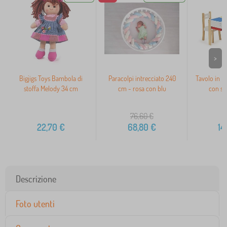
>
Bigjigs Toys Bambola di
Paracolpi intrecciato 240
Tavolo in l
stoffa Melody 34 cm
cm - rosa con blu
con se
76,60
€
22,70
€
68,80
€
14
Descrizione
Foto utenti