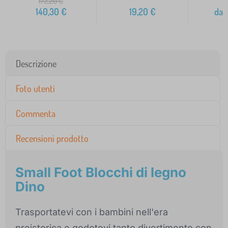
172,20
€
140,30
€
19,20
€
da
1
Descrizione
Foto utenti
Commenta
Recensioni prodotto
Small Foot Blocchi di legno
Dino
Trasportatevi con i bambini nell'era
preistorica e godetevi tanto divertimento con