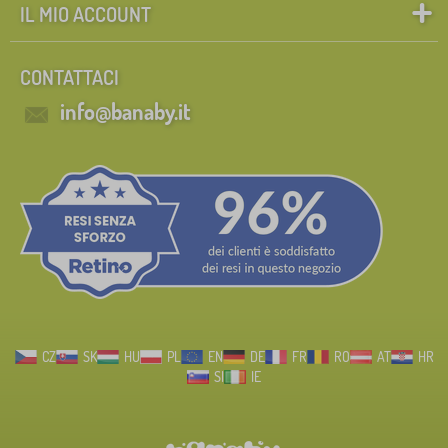
IL MIO ACCOUNT
CONTATTACI
info@banaby.it
CZ
SK
HU
PL
EN
DE
FR
RO
AT
HR
SI
IE