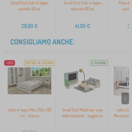
Small Foot Cubi in legno
Small Foot Cubi in legno
Pista di 
pastello 50 pz
naturale 100 pz
pastel
28,80
€
41,00
€
3
CONSIGLIAMO ANCHE:
-19%
ENTRO 14 GIORNI
2 GIORNI
>
Letto in legno Max 200 x 90
Small Foot Mobili per casa
Letto bas
cm - bianco
delle bambole - soggiorno
Montessori
b