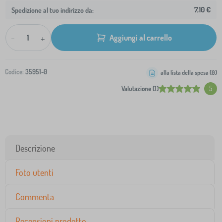
7,10 €
Spedizione al tuo indirizzo da:
-
+
Aggiungi al carrello
Codice:
35951-0
alla lista della spesa (
0
)
Valutazione (1)
5
Descrizione
Foto utenti
Commenta
Recensioni prodotto