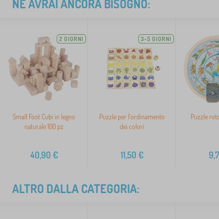
NE AVRAI ANCORA BISOGNO:
2 GIORNI
3-5 GIORNI
>
Small Foot Cubi in legno
Puzzle per l'ordinamento
Puzzle rot
naturale 100 pz
dei colori
40,90
€
11,50
€
9,
ALTRO DALLA CATEGORIA: