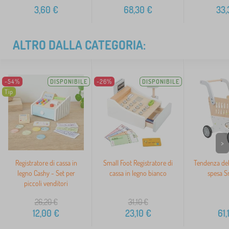
3,60
€
68,30
€
33,
ALTRO DALLA CATEGORIA:
-54%
DISPONIBILE
-26%
DISPONIBILE
Tip
>
Registratore di cassa in
Small Foot Registratore di
Tendenza del 
legno Cashy - Set per
cassa in legno bianco
spesa S
piccoli venditori
26,20
€
31,10
€
12,00
€
23,10
€
61,