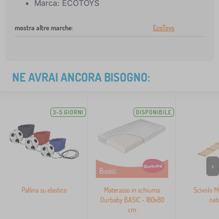
Marca: ECOTOYS
mostra altre marche
:
EcoToys
NE AVRAI ANCORA BISOGNO:
3-5 GIORNI
DISPONIBILE
>
Pallina su elastico
Materasso in schiuma
Scivolo M
Ourbaby BASIC - 180x80
nat
cm