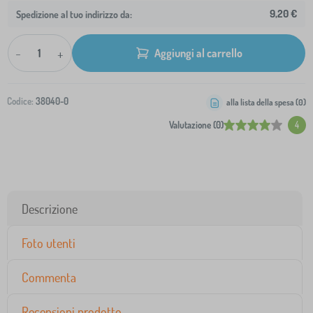
9,20 €
Spedizione al tuo indirizzo da:
-
+
Aggiungi al carrello
Codice:
38040-0
alla lista della spesa (
0
)
Valutazione (0)
4
Descrizione
Foto utenti
Commenta
Recensioni prodotto