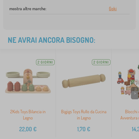
mostra altre marche
:
Goki
NE AVRAI ANCORA BISOGNO:
2 GIORNI
2 GIORNI
>
2Kids Toys Bilancia in
Bigjigs Toys Rullo da Cucina
Blocchi 
Legno
in Legno
Avventura n
22,00
€
1,70
€
14,