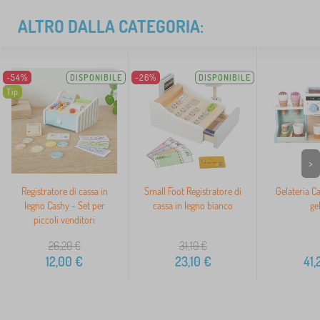
ALTRO DALLA CATEGORIA:
-54%
DISPONIBILE
-26%
DISPONIBILE
Tip
>
Registratore di cassa in
Small Foot Registratore di
Gelateria Ca
legno Cashy - Set per
cassa in legno bianco
ge
piccoli venditori
26,20
€
31,10
€
12,00
€
23,10
€
41,