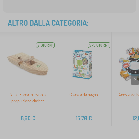
ALTRO DALLA CATEGORIA:
2 GIORNI
3-5 GIORNI
>
Vilac Barca in legno a
Cascata da bagno
Adesivi da b
propulsione elastica
8,60
€
15,70
€
12,