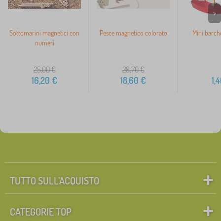
>
Sottomarini magnetici con
Pesce magnetico colorato
Mini barche
numeri
25,00
€
28,70
€
16,20
€
18,60
€
1,
TUTTO SULL’ACQUISTO
CATEGORIE TOP