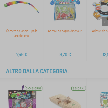
>
Cometa da lancio - palla
Adesivi da bagno dinosauri
Adesivi da b
arcobaleno
7,40
€
9,70
€
12,
ALTRO DALLA CATEGORIA:
3-5 GIORNI
2 GIORNI