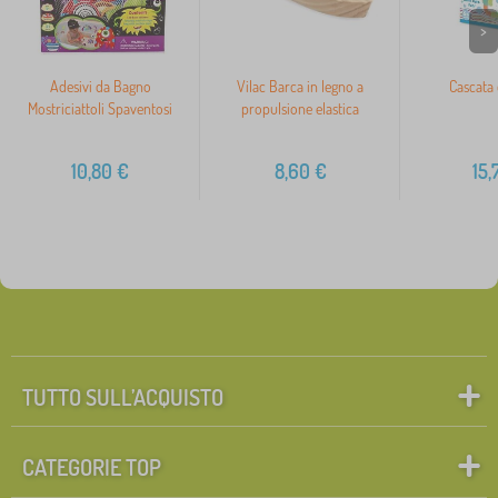
>
Adesivi da Bagno
Vilac Barca in legno a
Cascata
Mostriciattoli Spaventosi
propulsione elastica
10,80
€
8,60
€
15,
TUTTO SULL’ACQUISTO
CATEGORIE TOP