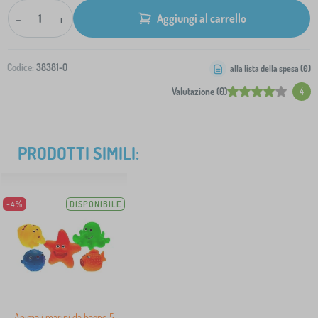
-
+
Aggiungi al carrello
Codice:
38381-0
alla lista della spesa (
0
)
Valutazione (0)
4
PRODOTTI SIMILI:
-4%
DISPONIBILE
Animali marini da bagno 5