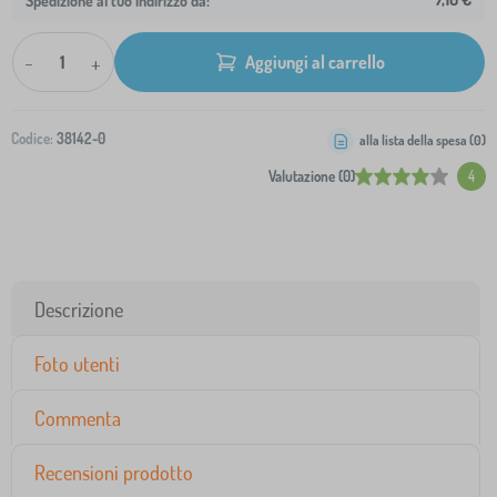
Spedizione al tuo indirizzo da:
-
+
Aggiungi al carrello
Codice:
38142-0
alla lista della spesa (
0
)
Valutazione (0)
4
Descrizione
Foto utenti
Commenta
Recensioni prodotto