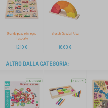
Grande puzzle in legno
Blocchi Spaziali Alba
Trasporto
12,10
€
16,60
€
ALTRO DALLA CATEGORIA:
3-5 GIORNI
2 GIORNI
>