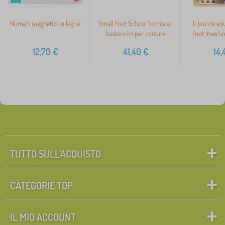
Numeri magnetici in legno
Small Foot School fornisce i
Il puzzle ed
bastoncini per contare
Foot Inserti
12,70
€
41,40
€
14,
TUTTO SULL’ACQUISTO
CATEGORIE TOP
IL MIO ACCOUNT