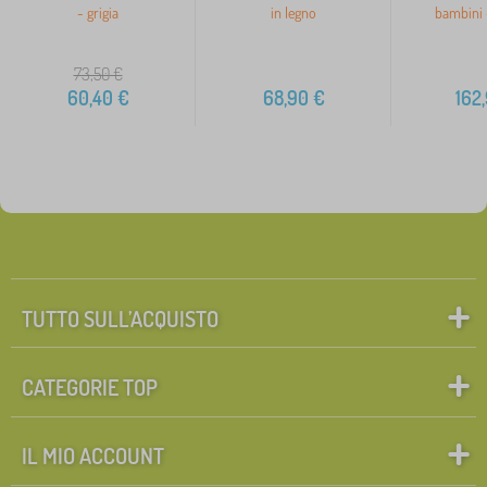
- grigia
in legno
bambini 
73,50
€
60,40
€
68,90
€
162
TUTTO SULL’ACQUISTO
CATEGORIE TOP
IL MIO ACCOUNT