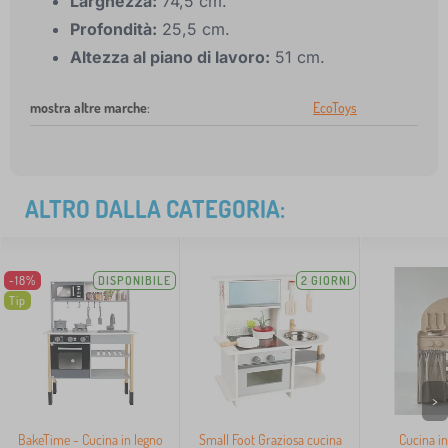
Larghezza:
74,5 cm.
Profondità:
25,5 cm.
Altezza al piano di lavoro:
51 cm.
mostra altre marche
:
EcoToys
ALTRO DALLA CATEGORIA:
-18%
DISPONIBILE
2 GIORNI
Tip
>
BakeTime - Cucina in legno
Small Foot Graziosa cucina
Cucina in