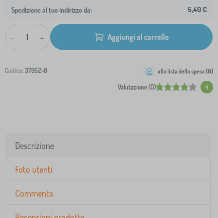
5,40 €
Spedizione al tuo indirizzo da:
-
+
Aggiungi al carrello
Codice:
37952-0
alla lista della spesa (
0
)
Valutazione (0)
4
Descrizione
Foto utenti
Commenta
Recensioni prodotto