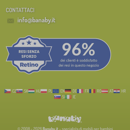
CONTATTACI
info@banaby.it
CZ
SK
HU
PL
EN
DE
FR
RO
AT
HR
SI
IE
© 2008 - 2026
Banaby.it
- specialista di mobili per bambini