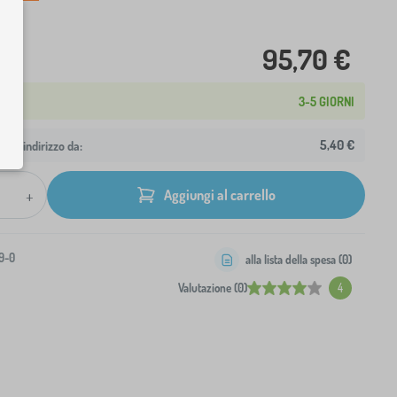
95,70 €
3-5 GIORNI
5,40 €
 tuo indirizzo da:
+
Aggiungi al carrello
9-0
alla lista della spesa (
0
)
Valutazione (0)
4