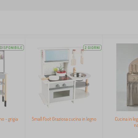
DISPONIBILE
2 GIORNI
o - grigia
Small Foot Graziosa cucina in legno
Cucina in le
na