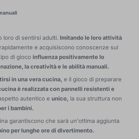
 manuali
loro di sentirsi adulti.
Imitando le loro attività
rapidamente e acquisiscono conoscenze sul
ipo di gioco
influenza positivamente lo
zione, la creatività e le abilità manuali.
rsi in una vera cucina,
e il gioco di preparare
cucina è realizzata con pannelli resistenti e
aspetto autentico e
unico,
la sua struttura non
per i bambini.
 cucina garantiscono che sarà un'ottima aggiunta
bino per lunghe ore di divertimento.