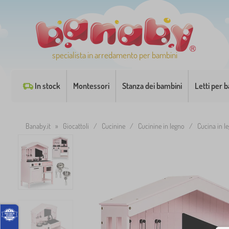
specialista in arredamento per bambini
In stock
Montessori
Stanza dei bambini
Letti per 
Banaby.it
»
Giocattoli
/
Cucinine
/
Cucinine in legno
/
Cucina in l