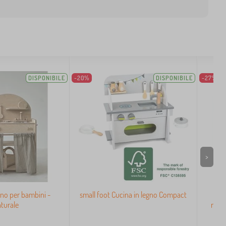
DISPONIBILE
-20%
DISPONIBILE
-27%
>
gno per bambini -
small foot Cucina in legno Compact
Cu
turale
rubi