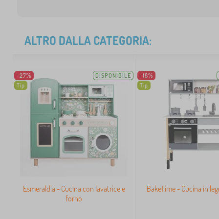
ALTRO DALLA CATEGORIA:
-27%
DISPONIBILE
-18%
Tip
Tip
Esmeraldia - Cucina con lavatrice e
BakeTime - Cucina in legn
forno