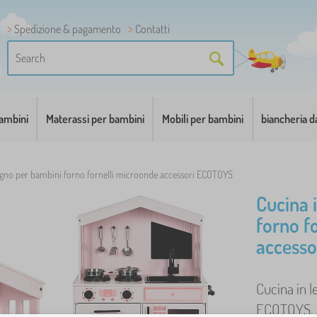
Spedizione & pagamento
Contatti
bambini
Materassi per bambini
Mobili per bambini
biancheria d
egno per bambini forno fornelli microonde accessori ECOTOYS
Cucina 
forno f
access
Cucina in l
ECOTOYS. .