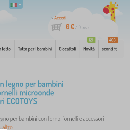
Accedi
0 €
/
0
pezzi
121
403
a letto
Tutto per i bambini
Giocattoli
Novità
sconti %
in legno per bambini
ornelli microonde
ori ECOTOYS
egno per bambini con forno, fornelli e accessori
.
altro