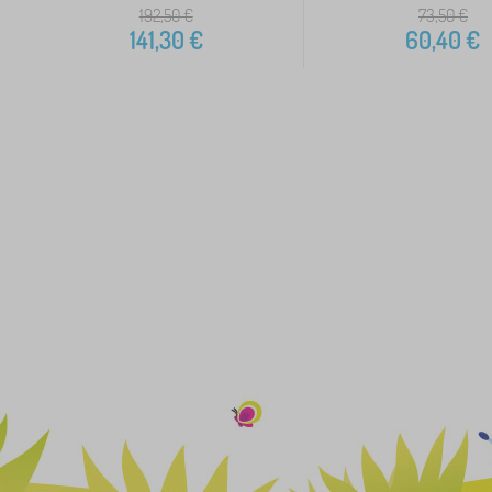
192,50
€
73,50
€
141,30
€
60,40
€