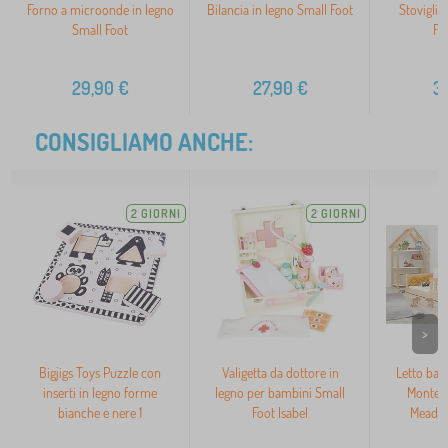
Forno a microonde in legno
Bilancia in legno Small Foot
Stoviglie
Small Foot
Fo
29,90
€
27,90
€
3
CONSIGLIAMO ANCHE:
2 GIORNI
2 GIORNI
>
Bigjigs Toys Puzzle con
Valigetta da dottore in
Letto bas
inserti in legno forme
legno per bambini Small
Montes
bianche e nere 1
Foot Isabel
Meadow