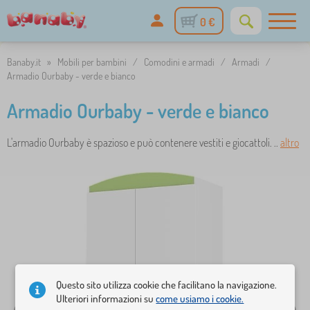
0 €
Banaby.it
»
Mobili per bambini
/
Comodini e armadi
/
Armadi
/
Armadio Ourbaby - verde e bianco
Armadio Ourbaby - verde e bianco
L'armadio Ourbaby è spazioso e può contenere vestiti e giocattoli. ..
altro
Questo sito utilizza cookie che facilitano la navigazione.
Ulteriori informazioni su
come usiamo i cookie.