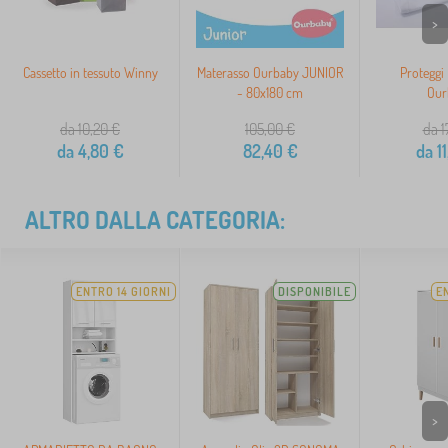
>
Cassetto in tessuto Winny
Materasso Ourbaby JUNIOR
Proteggi
- 80x180 cm
Our
da 10,20
€
105,00
€
da 1
da
4,80
€
82,40
€
da
11
ALTRO DALLA CATEGORIA:
ENTRO 14 GIORNI
DISPONIBILE
E
>