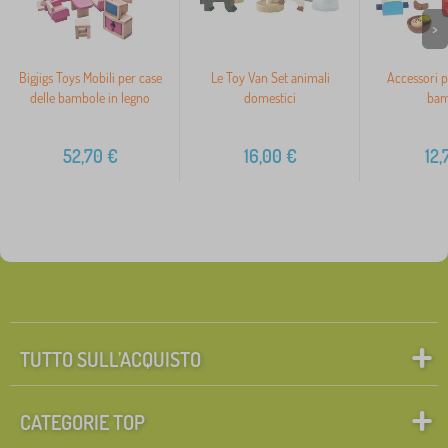
>
Bigjigs Toys Mobili per case
Le Toy Van Set animali
Accessori p
delle bambole in legno
domestici
bam
52,70
€
16,00
€
12,
TUTTO SULL’ACQUISTO
CATEGORIE TOP