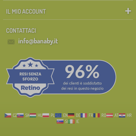
IL MIO ACCOUNT
CONTATTACI
info@banaby.it
CZ
SK
HU
PL
EN
DE
FR
RO
AT
HR
SI
IE