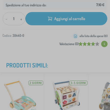
7,10 €
Spedizione al tuo indirizzo da:
-
+
Aggiungi al carrello
Codice:
38440-0
alla lista della spesa (
0
)
Valutazione (0)
4
PRODOTTI SIMILI:
2 GIORNI
3-5 GIORNI
>