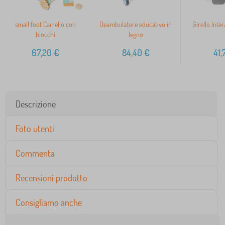
small foot Carrello con
Deambulatore educativo in
Girello Inter
blocchi
legno
67,20
€
84,40
€
41,
Descrizione
Foto utenti
Commenta
Recensioni prodotto
Consigliamo anche