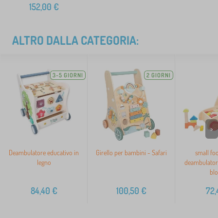
152,00
€
ALTRO DALLA CATEGORIA:
3-5 GIORNI
2 GIORNI
>
Deambulatore educativo in
Girello per bambini - Safari
small foo
legno
deambulatore
blo
84,40
€
100,50
€
72,