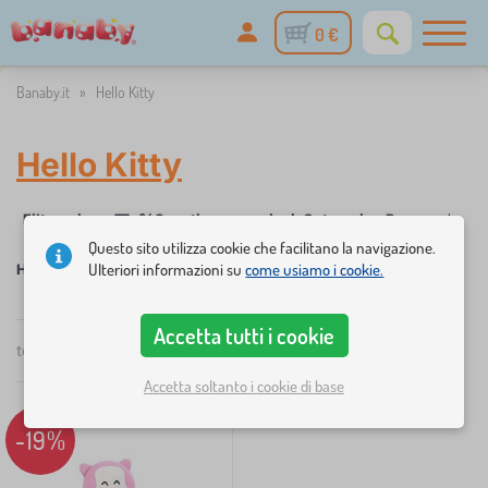
0 €
Banaby.it
»
Hello Kitty
Hello Kitty
%
Filtraggio
Sconti e promozioni
Categoria
Prezzo
Dispo
1
Questo sito utilizza cookie che facilitano la navigazione.
Ulteriori informazioni su
come usiamo i cookie.
Hello Kitty
Accetta tutti i cookie
×
FILTRAGGIO
totale
1
prodotti
Consigliato
Accetta soltanto i cookie di base
Categoria
-19%
M
›
1
o
b