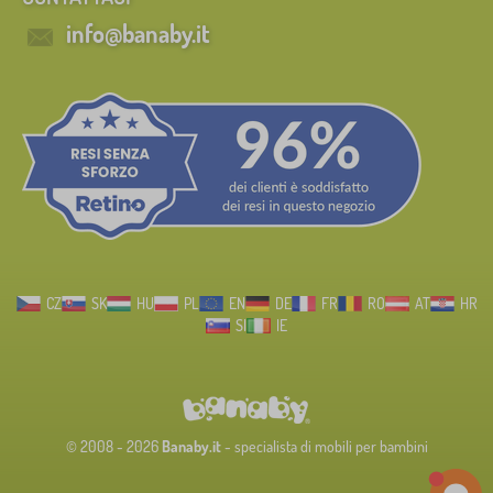
info@banaby.it
CZ
SK
HU
PL
EN
DE
FR
RO
AT
HR
SI
IE
© 2008 - 2026
Banaby.it
- specialista di mobili per bambini