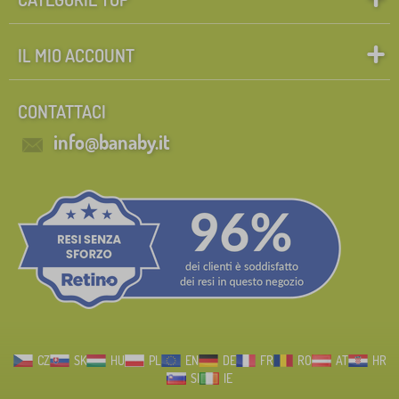
IL MIO ACCOUNT
CONTATTACI
info@banaby.it
CZ
SK
HU
PL
EN
DE
FR
RO
AT
HR
SI
IE