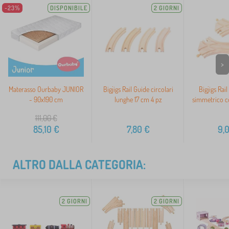
-23%
DISPONIBILE
2 GIORNI
>
Materasso Ourbaby JUNIOR
Bigjigs Rail Guide circolari
Bigjigs Rail
- 90x190 cm
lunghe 17 cm 4 pz
simmetrico c
111,00
€
85,10
€
7,80
€
9,
ALTRO DALLA CATEGORIA:
2 GIORNI
2 GIORNI