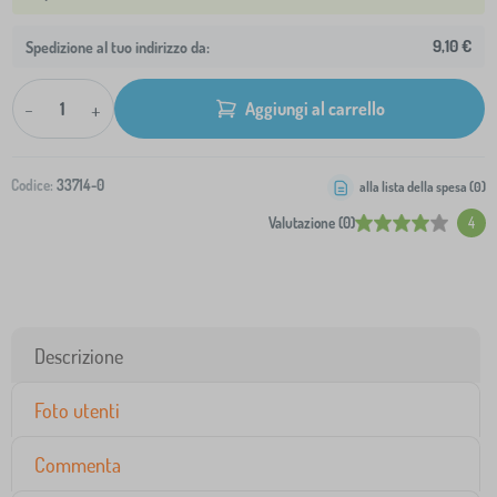
9,10 €
Spedizione al tuo indirizzo da:
-
+
Aggiungi al carrello
Codice:
33714-0
alla lista della spesa (
0
)
Valutazione (0)
4
Descrizione
Foto utenti
Commenta