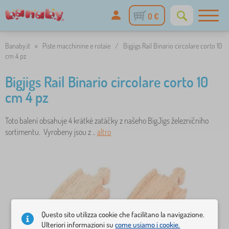
0 €
Banaby.it
»
Piste macchinine e rotaie
/
Bigjigs Rail Binario circolare corto 10
cm 4 pz
Bigjigs Rail Binario circolare corto 10
cm 4 pz
Toto balení obsahuje 4 krátké zatáčky z našeho BigJigs železničního
sortimentu. Vyrobeny jsou z ..
altro
Questo sito utilizza cookie che facilitano la navigazione.
Ulteriori informazioni su
come usiamo i cookie.