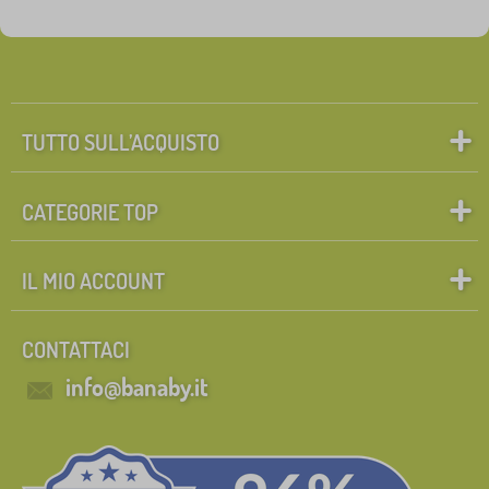
Novità
121
Mancia
59
TUTTO SULL’ACQUISTO
FILTRAGGIO
CATEGORIE TOP
IL MIO ACCOUNT
CONTATTACI
info@banaby.it