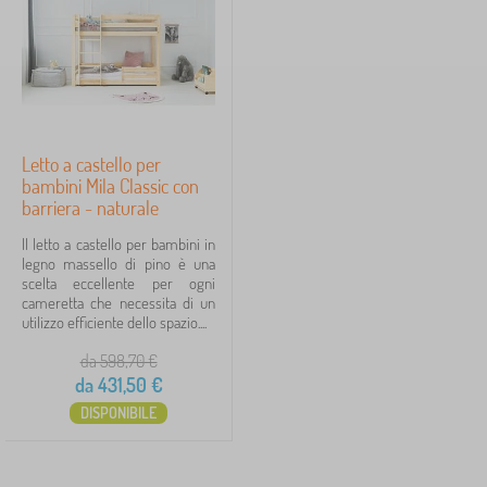
t
Prezzo
i
p
431 €
432 €
e
r
b
a
iltraggio
m
b
Letto a castello per
i
bambini Mila Classic con
Cerca all'interno del filtro
n
barriera - naturale
i
Disponibilità
Il letto a castello per bambini in
legno massello di pino è una
scelta eccellente per ogni
Tipo di offerta
cameretta che necessita di un
utilizzo efficiente dello spazio....
Etichette
1
da 598,70
€
da
431,50
€
TÜV Renania
1
✓
DISPONIBILE
Sconto
419