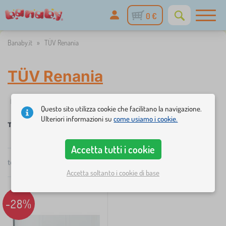
0 €
Banaby.it
»
TÜV Renania
TÜV Renania
✓
☆
%
Filtraggio
disponibile
Novità
Sconti e promozioni
Cat
1
Questo sito utilizza cookie che facilitano la navigazione.
Ulteriori informazioni su
come usiamo i cookie.
TÜV Renania
Accetta tutti i cookie
×
FILTRAGGIO
totale
1
prodotti
Consigliato
Accetta soltanto i cookie di base
Categoria
L
-28%
›
1
e
t