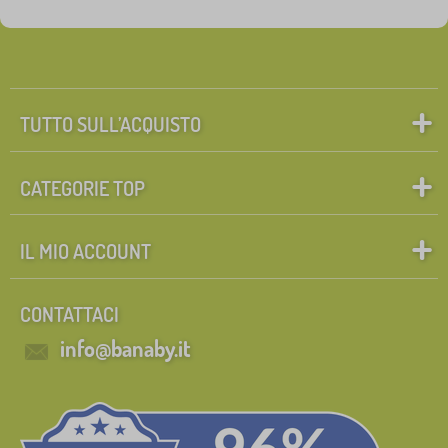
Etichette
1
Piani
0
✓
Sconto
421
TUTTO SULL’ACQUISTO
Novità
120
CATEGORIE TOP
Mancia
58
IL MIO ACCOUNT
Cerca all'interno del filtro
CONTATTACI
FILTRAGGIO
info@banaby.it