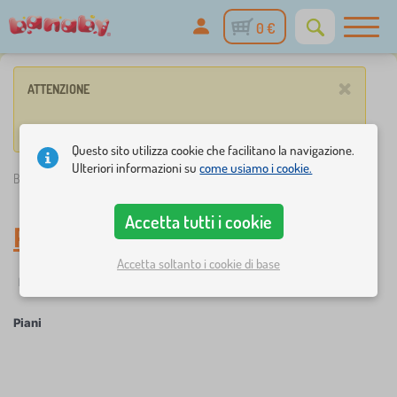
0 €
×
ATTENZIONE
Nessun prodotto corrisponde ai parametri inseriti.
Questo sito utilizza cookie che facilitano la navigazione.
Ulteriori informazioni su
come usiamo i cookie.
Banaby.it
»
Piani
Accetta tutti i cookie
Piani
Accetta soltanto i cookie di base
☆
Filtraggio
Novità
Etichette
1
1
Piani
×
FILTRAGGIO