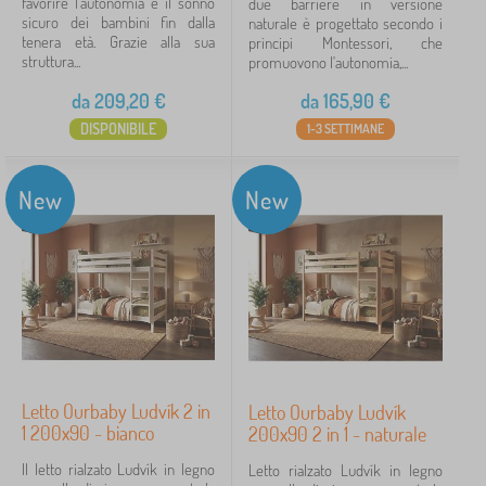
favorire l'autonomia e il sonno
due barriere in versione
sicuro dei bambini fin dalla
naturale è progettato secondo i
tenera età. Grazie alla sua
principi Montessori, che
struttura...
promuovono l'autonomia,...
da
209,20
€
da
165,90
€
DISPONIBILE
1-3 SETTIMANE
New
New
Letto Ourbaby Ludvík 2 in
Letto Ourbaby Ludvík
1 200x90 - bianco
200x90 2 in 1 - naturale
Il letto rialzato Ludvík in legno
Letto rialzato Ludvík in legno