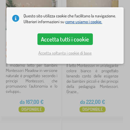
Prezzo
i
p
165 €
464 €
e
Questo sito utilizza cookie che facilitano la navigazione.
r
Ulteriori informazioni su
come usiamo i cookie.
b
a
iltraggio
m
Accetta tutti i cookie
b
Letto per bambini
Letto per bambini
i
Ourbaby Meadow plus -
Montessori Ourbaby
Cerca all'interno del filtro
n
Accetta soltanto i cookie di base
naturale
Woodie - bianco
i
Disponibilità
Il moderno letto per bambini
Il letto Montessori in un'elegante
Montessori Meadow in versione
colore bianco è progettato
naturale è progettato secondo i
tenendo conto delle esigenze
Etichette
1
principi Montessori, che
dei bambini piccoli e dei principi
promuovono l'autonomia e lo
della pedagogia Montessori.
sviluppo...
Nuovo sogni
14
Grazie...
✓
da
167,00
€
da
222,00
€
Sconto
419
DISPONIBILE
DISPONIBILE
Novità
121
Mancia
59