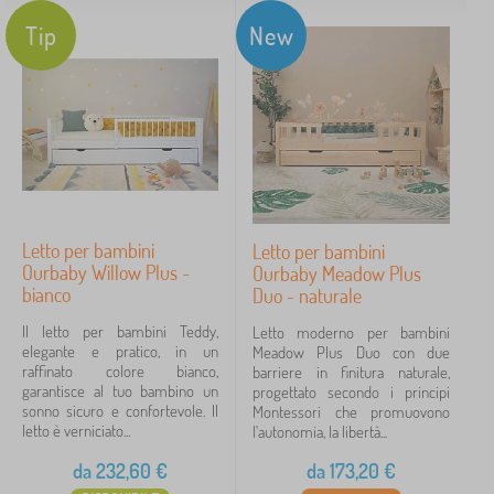
Tip
New
Letto per bambini
Letto per bambini
Ourbaby Willow Plus -
Ourbaby Meadow Plus
bianco
Duo - naturale
Il letto per bambini Teddy,
Letto moderno per bambini
elegante e pratico, in un
Meadow Plus Duo con due
raffinato colore bianco,
barriere in finitura naturale,
garantisce al tuo bambino un
progettato secondo i principi
sonno sicuro e confortevole. Il
Montessori che promuovono
letto è verniciato...
l'autonomia, la libertà...
da
232,60
€
da
173,20
€