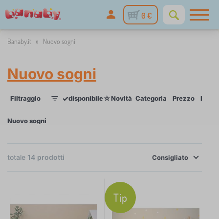
0 €
Banaby.it
»
Nuovo sogni
Nuovo sogni
✓
☆
Filtraggio
disponibile
Novità
Categoria
Prezzo
Dispon
1
Nuovo sogni
×
FILTRAGGIO
totale
14
prodotti
Consigliato
Categoria
L
Tip
›
14
e
t
t