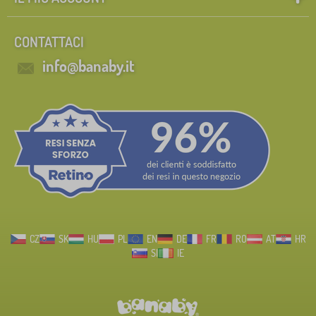
CONTATTACI
info@banaby.it
CZ
SK
HU
PL
EN
DE
FR
RO
AT
HR
SI
IE