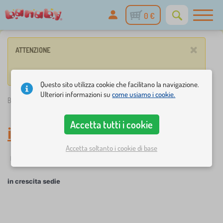
0 €
×
ATTENZIONE
Nessun prodotto corrisponde ai parametri inseriti.
Questo sito utilizza cookie che facilitano la navigazione.
Ulteriori informazioni su
come usiamo i cookie.
Banaby.it
»
in crescita sedie
Accetta tutti i cookie
in crescita sedie
Accetta soltanto i cookie di base
☆
Filtraggio
Novità
Etichette
1
1
in crescita sedie
×
FILTRAGGIO