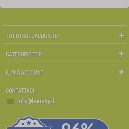
Etichette
1
in crescita sedie
0
✓
Sconto
419
TUTTO SULL’ACQUISTO
Novità
121
CATEGORIE TOP
Mancia
59
IL MIO ACCOUNT
Cerca all'interno del filtro
CONTATTACI
FILTRAGGIO
info@banaby.it